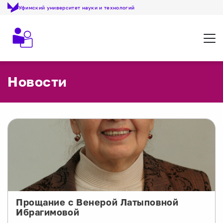
Уфимский университет науки и технологий
Откр
Новости
Прощание с Венерой Латыповной
Ибрагимовой