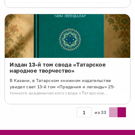
консультацией Можайской больницы обратился с
запросом на разработку специального курса для
будущих мам.
Издан 13-й том свода «Татарское
народное творчество»
В Казани, в Татарском книжном издательстве
увидел свет 13-й том «Предания и легенды» 25-
томного академического свода «Татарское
народное творчество» на татарском языке,
подготовленный доцентом кафедры татарской
филологии и культуры Ильдусом Камиловичем
из
33
Фазлутдиновым.