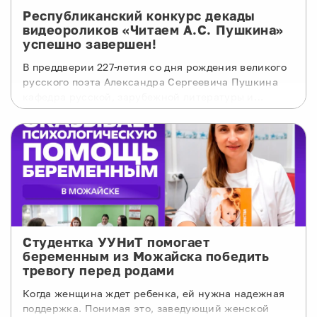
Республиканский конкурс декады
видеороликов «Читаем А.С. Пушкина»
успешно завершен!
В преддверии 227-летия со дня рождения великого
русского поэта Александра Сергеевича Пушкина
кафедра русской, зарубежной литературы и
издательского дела ВШ ОФ ИГСН провела
традиционный Республиканский конкурс декады
видеороликов иностранных студентов «Читаем А.С.
Пушкина».
Студентка УУНиТ помогает
беременным из Можайска победить
тревогу перед родами
Когда женщина ждет ребенка, ей нужна надежная
поддержка. Понимая это, заведующий женской