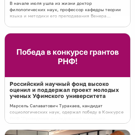
В начале июля ушла из жизни доктор
филологических наук, профессор кафедры теории
языка и методики его преподавания Венера
Латыповна Ибрагимова.
Российский научный фонд высоко
оценил и поддержал проект молодых
ученых Уфимского университета
Марсель Салаватович Туракаев, кандидат
социологических наук, одержал победу в Конкурсе
РНФ "Проведение исследований научными
группами под руководством молодых ученых"