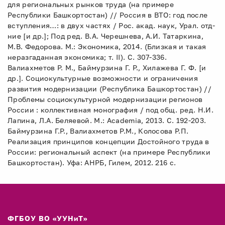
для региональных рынков труда (на примере
Республики Башкортостан) // Россия в ВТО: год после
вступления…: в двух частях / Рос. акад. наук, Урал. отд-
ние [и др.]; Под ред. В.А. Черешнева, А.И. Татаркина,
М.В. Федорова. М.: Экономика, 2014. (Близкая и такая
неразгаданная экономика; т. II). C. 307-336.
Валиахметов Р. М., Баймурзина Г. Р., Хилажева Г. Ф. [и
др.]. Социокультурные возможности и ограничения
развития модернизации (Республика Башкортостан) //
Проблемы социокультурной модернизации регионов
России : коллективная монография / под общ. ред. Н.И.
Лапина, Л.А. Беляевой. М.: Academia, 2013. С. 192-203.
Баймурзина Г.Р., Валиахметов P.M., Колосова Р.П.
Реализация принципов концепции Достойного труда в
России: региональный аспект (на примере Республики
Башкортостан). Уфа: АНРБ, Гилем, 2012. 216 с.
ФГБОУ ВО «УУНиТ»