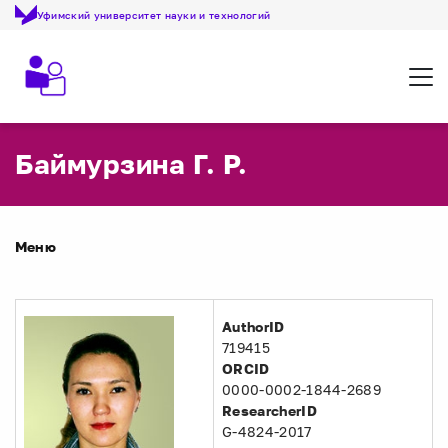
Уфимский университет науки и технологий
Откр
Баймурзина Г. Р.
Меню
AuthorID
719415
ORCID
0000-0002-1844-2689
ResearcherID
G-4824-2017