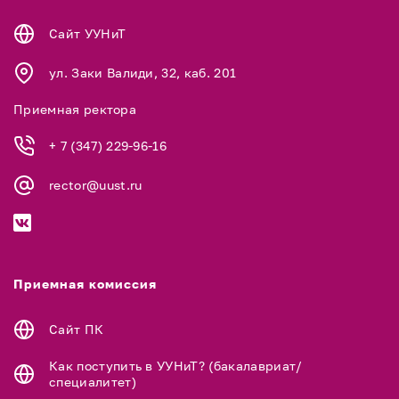
Сайт УУНиТ
ул. Заки Валиди, 32, каб. 201
Приемная ректора
+ 7 (347) 229-96-16
rector@uust.ru
Приемная комиссия
Сайт ПК
Как поступить в УУНиТ? (бакалавриат/
специалитет)