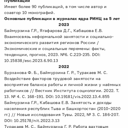
Публикации
Имеет более 90 публикаций, в том числе автор и
соавтор 10 монографий.
Основные
публикации в журналах ядра РИНЦ за 5 лет
2023
Баймурзина Г.Р., Ягафарова Д.Г., Кабашова Е.В.
Взаимосвязь неформальной занятости и социально-
экономического развития регионов России /
Экономические и социальные перемены: факты,
тенденции, прогноз, 2023. №6. С.223-235. DOI:
10.15838/esc.2023.6.90.13
2022
Бурханова Ф. Б., Баймурзина Г. Р., Туракаев М. С.
Воздействие факторов трудовой занятости на
восприятие баланса работы и личной жизни у наёмных
работников // Вестник Института социологии. 2022. Т.
13. № 4. С. 168–191. DOI: 10.19181/vis.2022.13.4.855
Баймурзина Г.Р., Кабашова Е.В. Занятость и доходы
населения республик Тыва и Башкортостан (2010–2020
гг.) // Новые исследования Тувы. 2022, № 3. С. 186-207.
DOI: 10.25178/nit.2022.3.13
Туракаев М. С., Баймурзина Г. Р. Работа вахтовым