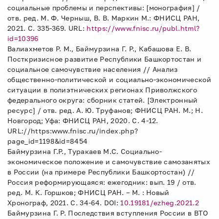
социальные проблемы и перспективы: [монография] /
отв. ред. М. Ф. Черныш, В. В. Маркин М.: ФНИСЦ РАН,
2021. С. 335-369. URL:
https://www.fnisc.ru/publ.html?
id=10396
Валиахметов Р. М., Баймурзина Г. Р., Кабашова Е. В.
Посткризисное развитие Республики Башкортостан и
социальное самочувствие населения // Анализ
общественно-политической и социально-экономической
ситуации в полиэтнических регионах Приволжского
федерального округа: сборник статей. [Электронный
ресурс] / отв. ред. А. Ю. Труфанов; ФНИСЦ РАН. М.; Н.
Новгород; Уфа: ФНИСЦ РАН, 2020. С. 4-12.
URL://https:www.fnisc.ru/index.php?
page_id=1198&id=8454
Баймурзина Г.Р., Туракаев М.С. Социально-
экономическое положение и самочувствие самозанятых
в России (на примере Республики Башкортостан) //
Россия реформирующаяся: ежегодник: вып. 19 / отв.
ред. М. К. Горшков; ФНИСЦ РАН. – М. : Новый
Хронограф, 2021. С. 34-64. DOI:
10.19181/ezheg.2021.2
Баймурзина Г. Р. Последствия вступления России в ВТО