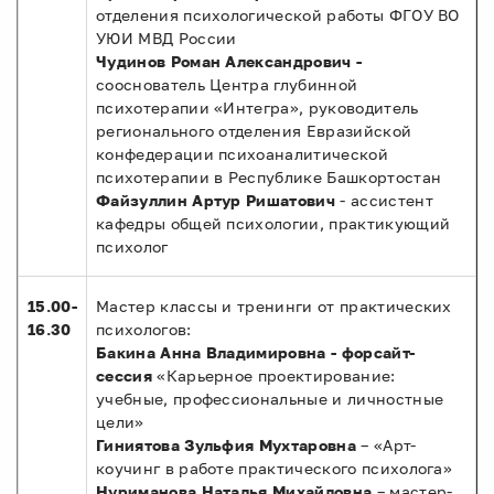
отделения психологической работы ФГОУ ВО
УЮИ МВД России
Чудинов Роман Александрович -
сооснователь Центра глубинной
психотерапии «Интегра», руководитель
регионального отделения Евразийской
конфедерации психоаналитической
психотерапии в Республике Башкортостан
Файзуллин Артур Ришатович
- ассистент
кафедры общей психологии, практикующий
психолог
15.00-
Мастер классы и тренинги от практических
16.30
психологов:
Бакина Анна Владимировна
-
форсайт-
сессия
«Карьерное проектирование:
учебные, профессиональные и личностные
цели»
Гиниятова Зульфия Мухтаровна
– «Арт-
коучинг в работе практического психолога»
Нуриманова Наталья Михайловна
– мастер-