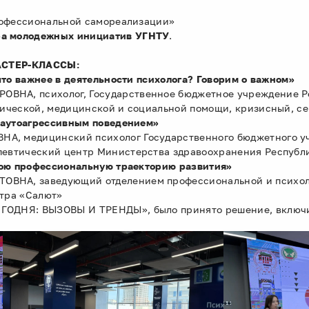
профессиональной самореализации»
а молодежных инициатив УГНТУ
.
СТЕР-КЛАССЫ:
что важнее в деятельности психолога? Говорим о важном»
НА, психолог, Государственное бюджетное учреждение Р
гической, медицинской и социальной помощи, кризисный, с
 аутоагрессивным поведением»
, медицинский психолог Государственного бюджетного у
певтический центр Министерства здравоохранения Республ
вою профессиональную траекторию развития»
НА, заведующий отделением профессиональной и психоло
тра «Салют»
ОДНЯ: ВЫЗОВЫ И ТРЕНДЫ», было принято решение, включи