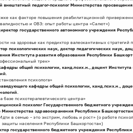
нештатный педагог-психолог Министерства просвещения 
ержке как факторе повышения реабилитационной приверженн
валидностью и ОВЗ: опыт работы центра «Салют»)
ктор государственного автономного учреждения Респуб
сти на здоровье как предиктор валеокантивных стратегий 
психологических наук, доктор педагогических наук, доц
ения Института развития образования Республики Башкорт
рофессиональный трек»
дры общей психологии, канд.псих.н., доцент Института 
гий
.
становления психолога»
едующего кафедры общей психологии, канд.псих.н., доце
хнологий
.
на базе психотерапевтического центра»
нский психолог Государственного бюджетного учрежден
р Министерства здравоохранения Республики Башкортоста
 Идти в семью – это экстрим, любовь и рост» (о работе псих
й защиты населения Республики Башкортостан)
тор г
осударственного бюджетного учреждения Республики