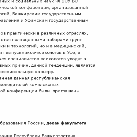
арных и социальных наук ФГБОУ ВО
тической конференции, организованной
огий, Башкирским государственным
равления и Уфимским государственным
ов практически в различных отраслях,
дается полноценными наборами групп
ки и технологий, но и в медицинский,
т выпускников-психологов в Уфе, в
хся специалистов-психологов уходят в
ожных причин, данной тенденции, является
фессиональную карьеру.
ванная данная республиканская
уководителей комплексных
ской конференции были приглашены
образования России
, декан факультета
ования Республики Башкортостан»