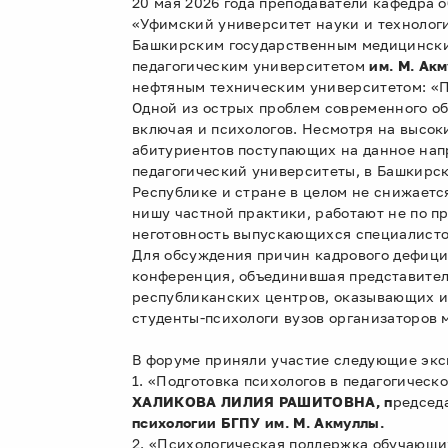
20 мая 2026 года преподаватели кафедра 
«Уфимский университет науки и технологи
Башкирским государственным медицински
педагогическим университетом
им. М. Ак
нефтяным техническим университетом:
Одной из острых проблем современного об
включая и психологов. Несмотря на высок
абитуриентов поступающих на данное напр
педагогический университеты, в Башкирск
Республике и стране в целом не снижаетс
нишу частной практики, работают не по п
неготовность выпускающихся специалисто
Для обсуждения причин кадрового дефици
конференция, объединившая представител
республиканских центров, оказывающих и
студенты-психологи вузов организаторов 
В форуме приняли участие следующие экс
1. «Подготовка психологов в педагогическ
ХАЛИКОВА ЛИЛИЯ РАШИТОВНА, п
редсед
психологии БГПУ им. М. Акмуллы.
2. «Психологическая поддержка обучающи