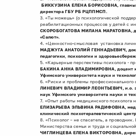
БИККУЗИНА ЕЛЕНА БОРИСОВНА, главный в
директора ГБУ РБ РЦППМСП.
3. «Ты можешь» (о психологической подд
реабилитационных процессов у детей с ин
СКОРОБОГАТОВА МИЛАНА МАРАТОВНА, дире
«Салют».
4. «Ценностно-смысловая установка лично
МАДЖУГА АНАТОЛИЙ ГЕННАДЬЕВИЧ, доктор 
педагогики
,
психологии и здоровьесбереж
5. «Карьерные перспективы психолога - п
БАКИНА АННА ВЛАДИМИРОВНА, доцент кафе
Уфимского университета науки и техноло
6. «Риски и проблемы профессионального 
ЛИНЕВИЧ ВЛАДИМИР ЛЕОНТЬЕВИЧ, и.о. зав
наук Уфимского университета науки и те
7. «Опыт работы медицинского психолога 
ЕЛИЗАРЬЕВА ЭЛЬВИНА РАДИФОВНА, медици
клинический психотерапевтический цент
8. «Психолог – не спасатель, а проводник.
Министерства семьи и труда и социально
ЧИГЛИНЦЕВА ЕЛЕНА ВИКТОРОВНА, дирек