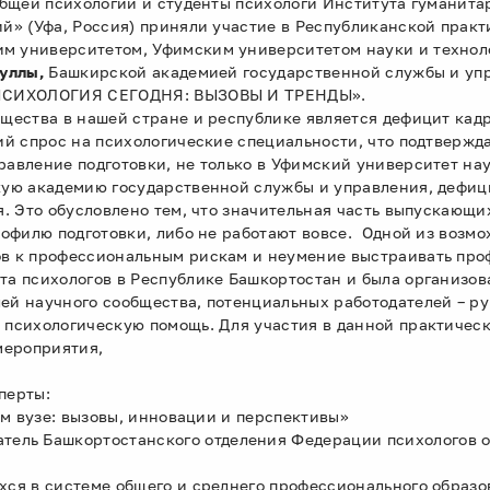
общей психологии и студенты психологи Института гуманит
й» (Уфа, Россия) приняли участие в Республиканской прак
м университетом, Уфимским университетом науки и технол
муллы
,
Башкирской академией государственной службы и уп
 «ПСИХОЛОГИЯ СЕГОДНЯ: ВЫЗОВЫ И ТРЕНДЫ».
щества в нашей стране и республике является дефицит кадр
ий спрос на психологические специальности, что подтверж
авление подготовки, не только в Уфимский университет нау
ую академию государственной службы и управления, дефици
я. Это обусловлено тем, что значительная часть выпускающи
рофилю подготовки, либо не работают вовсе. Одной из возм
в к профессиональным рискам и неумение выстраивать про
та психологов в Республике Башкортостан и была организо
ей научного сообщества, потенциальных работодателей – р
 психологическую помощь. Для участия в данной практиче
мероприятия,
перты:
ом вузе: вызовы, инновации и перспективы»
атель Башкортостанского отделения Федерации психологов 
хся в системе общего и среднего профессионального образ