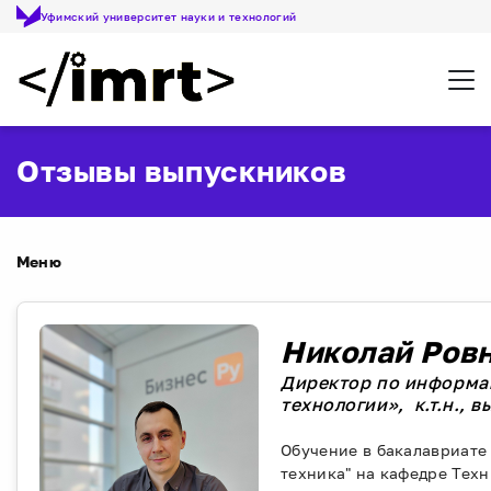
Уфимский университет науки и технологий
Откр
Отзывы выпускников
Меню
Николай Ров
Директор по информа
технологии», к.т.н., в
Обучение в бакалавриате
техника" на кафедре Техн