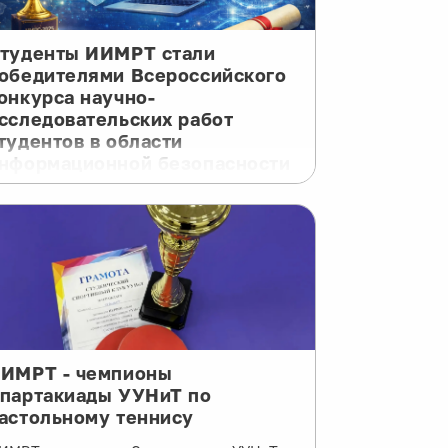
туденты ИИМРТ стали
обедителями Всероссийского
онкурса научно-
сследовательских работ
тудентов в области
нформационной безопасности
 Студенты ИИМРТ стали победителями
сероссийского конкурса научно-
сследовательских работ студентов в
бласти информационной безопасности,
оведенного в конце 2025 года: 🥇 1
есто: — Тимур Шарапов — Павел
в 🥈 2 место: — Илья Ванцов 🥉 3
есто: — Екатерина Кузнецова — Андрей
лпатов — Артур Шаймарданов
ИМРТ - чемпионы
оздравляем ребят с отличным
партакиады УУНиТ по
езультатом и желаем новых научных
астольному теннису
остижений! 🔥⚡️