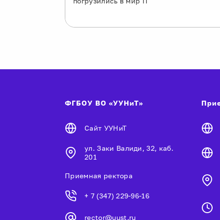
погрузились в мир IT
ФГБОУ ВО «УУНиТ»
Прие
Сайт УУНиТ
ул. Заки Валиди, 32, каб.
201
Приемная ректора
+ 7 (347) 229-96-16
rector@uust.ru