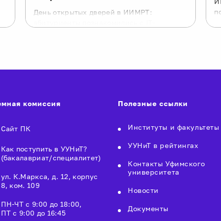
И
п
День открытых дверей в ИИМРТ:
абитуриенты познакомились с IT-
направлениями
мная комиссия
Полезные ссылки
Институты и факультеты
Сайт ПК
УУНиТ в рейтингах
Как поступить в УУНиТ?
(бакалавриат/специалитет)
Контакты Уфимского
университета
ул. К.Маркса, д. 12, корпус
8, ком. 109
Новости
ПН-ЧТ с 9:00 до 18:00,
Документы
ПТ с 9:00 до 16:45