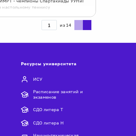
ИМРТ - чемпионы Спартакиады УУНиТ
о настольному теннису
из
14
Ресурсы университета
ИСУ
Расписание занятий и
экзаменов
СДО литера Т
СДО литера Н
Научно-техническая