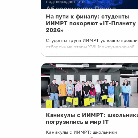
На пути к финалу: студенты
ИИМРТ покоряют «IT-Планету
2026»
Студенты групп ИИМРТ успешно прошли
отборочные этапы XVII Международной
олимпиады «IT-Планета 2026» и вышли в
финал, который пройдёт с 5 по 8 июня в
дистанционном формате. Ежегодно в
соревновании участвуют более 20 000
студентов из 15 стран мира. Финалиста
предстоит решать задачи на базе
российских ИКТ-решений — от настрой
защищённой инфраструктуры до
разработки веб-приложений и проектов
по обнаружению дипфейков.
Каникулы с ИИМРТ: школьник
погрузились в мир IT
Каникулы с ИИМРТ: школьники