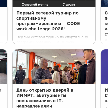
Первый сетевой турнир по
С
спортивному
п
программированию — CODE
к
work challenge 2026!
и
с
Первый сетевой турнир по спортивному
и
программированию — CODE work
challenge 2026!

В
и
м
о
пр
ки
м
Воробье
м
Е
и
День открытых дверей в
И
П
ИИМРТ: абитуриенты
С
р
познакомились с IT-
н
д
направлениями