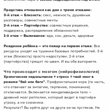
Представь отношения как дом с тремя этажами:
3-й этаж — Близость:
секс, нежность, душевные
разговоры, совместные мечты
2-й этаж — Партнёрство:
совместные решения,
поддержка, распределение обязанностей
1-й этаж — Выживание:
еда, сон, деньги, здоровье
Рождение ребёнка — это пожар на первом этаже.
Все
ресурсы уходят на тушение базовых потребностей. 3-й
этаж (близость) просто недоступен. 2-й этаж
(партнёрство) трещит по швам. И вы оба выгораете.
Что происходит с мозгом (нейрофизиология)
Хроническое недосыпание + стресс = твой мозг в
режиме "бей или беги".
Префронтальная кора (та часть,
что отвечает за эмпатию, терпение, понимание)
отключается. Включается миндалевидное тело —
древний мозг рептилии, который видит в партнёре
угрозу, а не союзника.
Результат? Вы орёте друг на друга из-за пустяков. Не