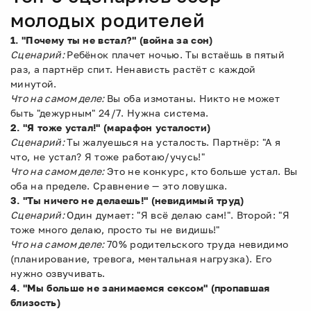
молодых родителей
1. "Почему ты не встал?" (война за сон)
Сценарий:
Ребёнок плачет ночью. Ты встаёшь в пятый
раз, а партнёр спит. Ненависть растёт с каждой
минутой.
Что на самом деле:
Вы оба измотаны. Никто не может
быть "дежурным" 24/7. Нужна система.
2. "Я тоже устал!" (марафон усталости)
Сценарий:
Ты жалуешься на усталость. Партнёр: "А я
что, не устал? Я тоже работаю/учусь!"
Что на самом деле:
Это не конкурс, кто больше устал. Вы
оба на пределе. Сравнение — это ловушка.
3. "Ты ничего не делаешь!" (невидимый труд)
Сценарий:
Один думает: "Я всё делаю сам!". Второй: "Я
тоже много делаю, просто ты не видишь!"
Что на самом деле:
70% родительского труда невидимо
(планирование, тревога, ментальная нагрузка). Его
нужно озвучивать.
4. "Мы больше не занимаемся сексом" (пропавшая
близость)