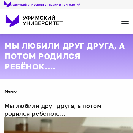
Уфимский университет науки и технологий
Откр
МЫ ЛЮБИЛИ ДРУГ ДРУГА, А
ПОТОМ РОДИЛСЯ
РЕБЁНОК….
Меню
Мы любили друг друга, а потом
родился ребенок….