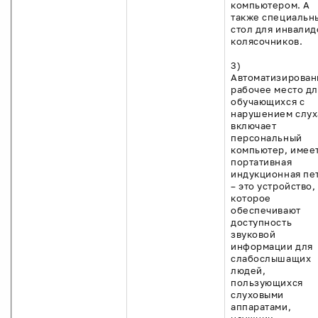
компьютером. А
также специальн
стол для инвалид
колясочников.
3)
Автоматизирован
рабочее место дл
обучающихся с
нарушением слух
включает
персональный
компьютер, имее
портативная
индукционная пе
– это устройство,
которое
обеспечивают
доступность
звуковой
информации для
слабослышащих
людей,
пользующихся
слуховыми
аппаратами,