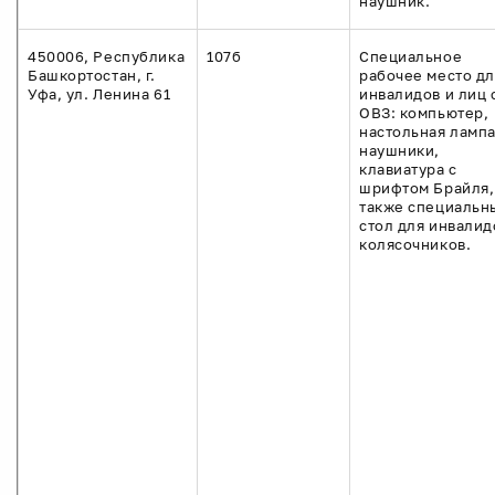
наушник.
450006, Республика
107б
Специальное
Башкортостан, г.
рабочее место дл
Уфа, ул. Ленина 61
инвалидов и лиц 
ОВЗ: компьютер,
настольная лампа
наушники,
клавиатура с
шрифтом Брайля,
также специальн
стол для инвалид
колясочников.