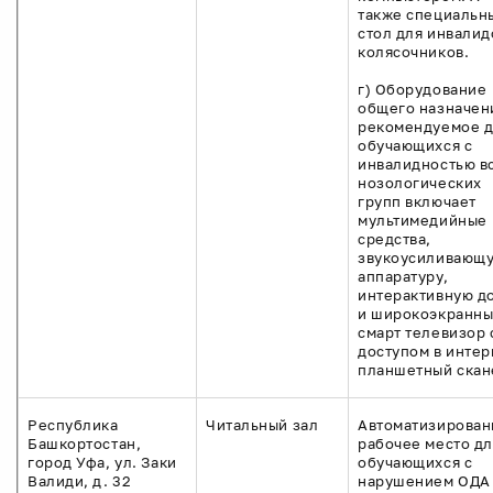
также специальн
стол для инвалид
колясочников.
г) Оборудование
общего назначен
рекомендуемое 
обучающихся с
инвалидностью в
нозологических
групп включает
мультимедийные
средства,
звукоусиливающ
аппаратуру,
интерактивную д
и широкоэкранн
смарт телевизор 
доступом в интер
планшетный скан
Республика
Читальный зал
Автоматизирован
Башкортостан,
рабочее место дл
город Уфа, ул. Заки
обучающихся с
Валиди, д. 32
нарушением ОДА