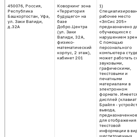
450076, Россия,
Коворкинг зона
1)
Республика
«Территория
Специализирова
Башкортостан, Уфа,
будущего» на
рабочее место
ул. Заки Валиди,
базе
«ЭлСис 205»
д.32А
Добро.Центра
предназначено д
(ул. Заки
обучающихся с
Валиди, 32А,
нарушением зрен
физико-
С помощью
математический
персонального
корпус, 2 этаж),
компьютера студ
кабинет 201
может работать с
звуковыми,
графическими,
текстовыми и
печатными
материалами в
электронном
формате. Имеетс
дисплей (клавиат
Брайля - устройс
вывода,
предназначенно
для отображения
текстовой
информации в ви
шеститочечных