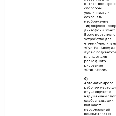
оптико-электрон
способом
увеличивать и
сохранять
изображение;
тифлофлешплеер
диктофон «Smart
Bee»; портативно
устройство для
чтения/увеличен
«Eye-Pal Ace»; ла
лупа с подсветко
планшет для
рельефного
рисования
«DraftsMan».
б)
Автоматизирован
рабочее место дл
обучающихся с
нарушением слух
слабослышащих
включает
персональный
компьютер; FM-