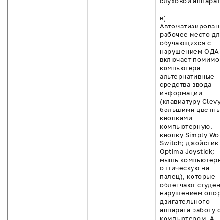
слуховой аппарат
в)
Автоматизирован
рабочее место дл
обучающихся с
нарушением ОДА
включает помимо
компьютера
альтернативные
средства ввода
информации
(клавиатуру Clevy
большими цветн
кнопками;
компьютерную.
кнопку Simply Wo
Switch; джойстик
Optima Joystick;
мышь компьютер
оптическую на
палец), которые
облегчают студен
нарушением опо
двигательного
аппарата работу 
компьютером. А