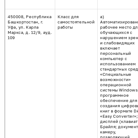
450008, Республика
Класс для
а)
Башкортостан, г.
самостоятельной
Автоматизирован
Уфа, ул. Карла
работы
рабочее место дл
Маркса, д. 12/9, ауд.
обучающихся с
109
нарушением зре
и слабовидящих
включает
персональный
компьютер с
использованием
стандартных сред
«Специальные
возможности»
операционной
системы Windows
программное
обеспечение для
создания цифров
книг в формате D
«Easy Converter»;
дисплей (клавиат
Брайля; докумен
камеру,
позволяющий