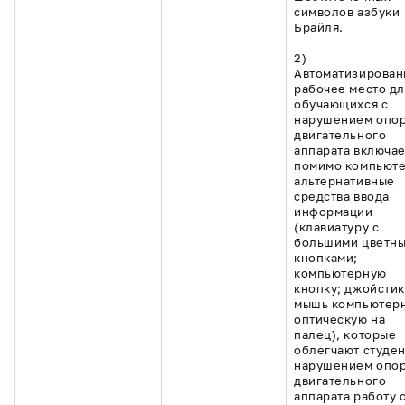
символов азбуки
Брайля.
2)
Автоматизирован
рабочее место дл
обучающихся с
нарушением опо
двигательного
аппарата включае
помимо компьют
альтернативные
средства ввода
информации
(клавиатуру с
большими цветн
кнопками;
компьютерную
кнопку; джойстик
мышь компьютер
оптическую на
палец), которые
облегчают студен
нарушением опо
двигательного
аппарата работу 