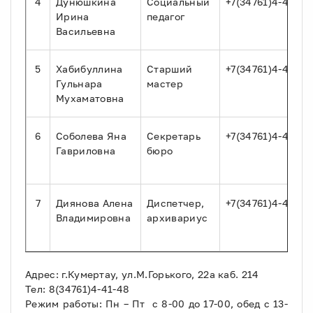
4
Дунюшкина
Социальный
+7(34761)4-41-48
Ирина
педагог
Васильевна
5
Хабибуллина
Старший
+7(34761)4-41-48
Гульнара
мастер
Мухаматовна
6
Соболева Яна
Секретарь
+7(34761)4-41-48
Гавриловна
бюро
7
Диянова Алена
Диспетчер,
+7(34761)4-41-48
Владимировна
архивариус
Адрес: г.Кумертау, ул.М.Горького, 22а каб. 214
Тел: 8(34761)4-41-48
Режим работы: Пн – Пт с 8-00 до 17-00, обед с 13-