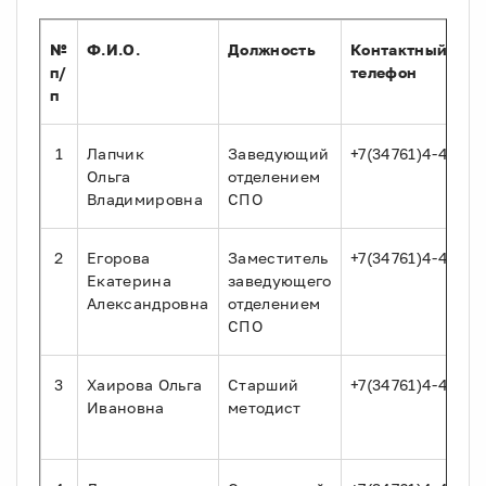
№
Ф.И.О.
Должность
Контактный
п/
телефон
п
1
Лапчик
Заведующий
+7(34761)4-41-48
Ольга
отделением
Владимировна
СПО
2
Егорова
Заместитель
+7(34761)4-41-48
Екатерина
заведующего
Александровна
отделением
СПО
3
Хаирова Ольга
Старший
+7(34761)4-41-48
Ивановна
методист