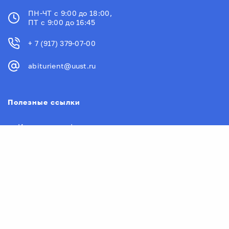
ПН-ЧТ с 9:00 до 18:00,
ПТ с 9:00 до 16:45
+ 7 (917) 379-07-00
abiturient@uust.ru
Полезные ссылки
Институты и факультеты
УУНиТ в рейтингах
Контакты Уфимского университета
Новости
Документы
Руководство университета