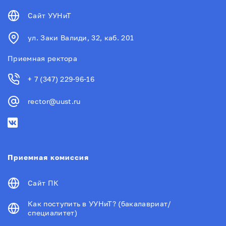
Сайт УУНиТ
ул. Заки Валиди, 32, каб. 201
Приемная ректора
+ 7 (347) 229-96-16
rector@uust.ru
Приемная комиссия
Сайт ПК
Как поступить в УУНиТ? (бакалавриат/
специалитет)