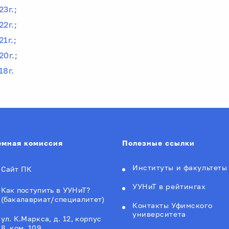
23г.;
22г.;
21г.;
20г.;
18г.
мная комиссия
Полезные ссылки
Институты и факультеты
Сайт ПК
УУНиТ в рейтингах
Как поступить в УУНиТ?
(бакалавриат/специалитет)
Контакты Уфимского
университета
ул. К.Маркса, д. 12, корпус
8, ком. 109