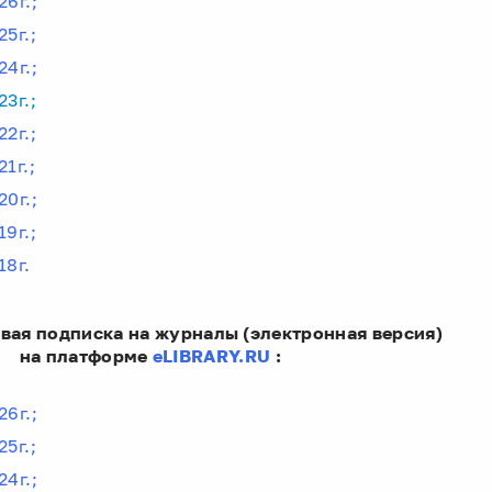
26г.;
25г.;
24г.;
23г.;
22г.;
21г.;
20г.;
19г.;
18г.
вая подписка на журналы (электронная версия)
 платформе
eLIBRARY.RU
:
26г.;
25г.;
24г.;