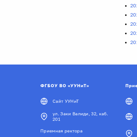
20
20
20
20
20
ФГБОУ ВО «УУНиТ»
Прие
Сайт УУНиТ
ул. Заки Валиди, 32, каб.
201
Приемная ректора