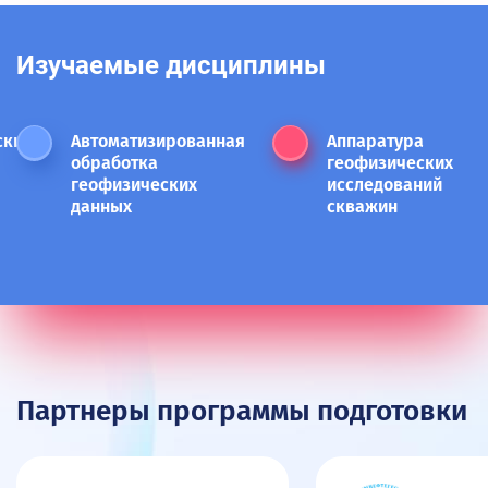
Изучаемые дисциплины
ские
Автоматизированная
Аппаратура
обработка
геофизических
геофизических
исследований
данных
скважин
Партнеры программы подготовки