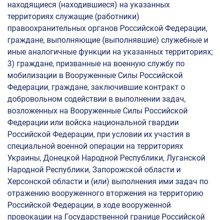
находящиеся (находившиеся) на указанных
Особенности приема
территориях служащие (работники)
правоохранительных органов Российской Федерации,
Прием на целевое обучение
граждане, выполняющие (выполнявшие) служебные и
иные аналогичные функции на указанных территориях;
Основная информация о целевом обучении в УУНиТ
3) граждане, призванные на военную службу по
Инструкция по работе в ЛК работодателя в части организации
мобилизации в Вооруженные Силы Российской
целевого обучения
Федерации, граждане, заключившие контракт о
О целевом обучении от Министерства науки и высшего
добровольном содействии в выполнении задач,
образования РФ
возложенных на Вооруженные Силы Российской
Списки
Федерации или войска национальной гвардии
Российской Федерации, при условии их участия в
Конкурсные списки
специальной военной операции на территориях
Списки по поступлению
Украины, Донецкой Народной Республики, Луганской
Народной Республики, Запорожской области и
Вступительные испытания
Херсонской области и (или) выполнения ими задач по
отражению вооруженного вторжения на территорию
Перечень вступительных испытаний
Российской Федерации, в ходе вооруженной
Программы вступительных испытаний в аспирантуру
провокации на Государственной границе Российской