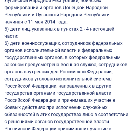
Луганской Народной Республики, воинских
Контакты
формирований и органов Донецкой Народной
Республики и Луганской Народной Республики
Порядок и места приема заявлений
начиная с 11 мая 2014 года;
Отдел подготовки кадров высшей квалификации
5) дети лиц, указанных в пунктах 2 - 4 настоящей
части;
6) дети военнослужащих, сотрудников федеральных
органов исполнительной власти и федеральных
государственных органов, в которых федеральным
законом предусмотрена военная служба, сотрудников
органов внутренних дел Российской Федерации,
сотрудников уголовно-исполнительной системы
Российской Федерации, направленных в другие
государства органами государственной власти
Российской Федерации и принимавших участие в
боевых действиях при исполнении служебных
обязанностей в этих государствах либо в соответствии
с решениями органов государственной власти
Российской Федерации принимавших участие в