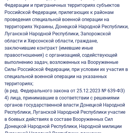
Особенности проведения вступительных испытаний для
Федерации и приграничных территориях субъектов
инвалидов
Российской Федерации, прилегающих к районам
проведения специальной военной операции на
Правила подачи и рассмотрения апелляций по результатам
вступительных испытаний
территориях Украины, Донецкой Народной Республики,
Луганской Народной Республики, Запорожской
Расписание вступительных испытаний
области и Херсонской области, граждане,
Индивидуальные достижения
заключившие контракт (имевшие иные
правоотношения) с организацией, содействующей
Рейтинг индивидуальных достижений абитуриента
выполнению задач, возложенных на Вооруженные
Силы Российской Федерации, при условии их участия в
Платное обучение
специальной военной операции на указанных
Стоимость образовательных услуг
территориях;
(в ред. Федерального закона от 25.12.2023 № 639-ФЗ)
Образец договора об оказании платных образовательных
услуг
4) лица, принимавшие в соответствии с решениями
органов государственной власти Донецкой Народной
Подтверждение оплаты обучения
Республики, Луганской Народной Республики участие
Отдел сопровождения платного обучения
в боевых действиях в составе Вооруженных Сил
Донецкой Народной Республики, Народной милиции
Заключение договора полностью в электронном виде