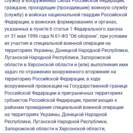
службу в Вооруженных Силах Российской Федерации,
Бланк заявления на заселение
граждане, проходящие (проходившие) военную службу
Контакты
(службу) в войсках национальной гвардии Российской
Федерации, в воинских формированиях и органах,
Контакты
указанных в пункте 6 статьи 1 Федерального закона
от 31 мая 1996 года N 61-ФЗ "Об обороне", при условии
их участия в специальной военной операции на
Аспирантура
территориях Украины, Донецкой Народной Республики,
Луганской Народной Республики, Запорожской
области и Херсонской области и (или) выполнения ими
Основная информация
задач по отражению вооруженного вторжения на
территорию Российской Федерации, в ходе
Количество мест для приема
вооруженной провокации на Государственной границе
Сроки проведения приема
Российской Федерации и приграничных территориях
субъектов Российской Федерации, прилегающих к
Перечень научных специальностей
районам проведения специальной военной операции
Необходимые документы
на территориях Украины, Донецкой Народной
Правила приема
Республики, Луганской Народной Республики,
Запорожской области и Херсонской области,
Минимальное количество баллов