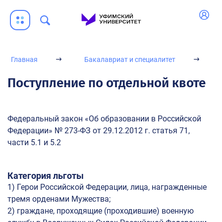
Индивидуальные достижения
Порядок учета индивидуальных достижений
Платное обучение
Главная
Бакалавриат и специалитет
Стоимость образовательных услуг
Образец договора об оказании платных образовательных
Поступление по отдельной квоте
услуг
Подтверждение оплаты обучения
Федеральный закон «Об образовании в Российской
Отдел сопровождения платного обучения
Федерации» № 273-ФЗ от 29.12.2012 г. статья 71,
Заключение договора полностью в электронном виде
части 5.1 и 5.2
Общежития
Категория льготы
Общежития УУНиТ
1) Герои Российской Федерации, лица, награжденные
Порядок заселения
тремя орденами Мужества;
Категории лиц, подлежащих к первоочередному заселению
2) граждане, проходящие (проходившие) военную