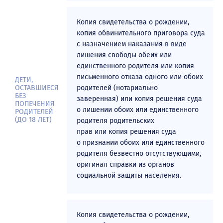
Программы вступительных испытаний
Копия свидетельства о рождении,
Особенности проведения вступительных испытаний для лиц с
ограниченными возможностями здоровья и инвалидов
копия обвинительного приговора суда
с назначением наказания в виде
Правила подачи и рассмотрения апелляций
лишения свободы обеих или
Инструкция по прохождению вступительных испытаний
единственного родителя или копия
дистанционно
письменного отказа одного или обоих
ДЕТИ,
ОСТАВШИЕСЯ
родителей (нотариально
Расписание вступительных испытаний
БЕЗ
заверенная) или копия решения суда
ПОПЕЧЕНИЯ
Перенос даты экзамена по уважительной причине
о лишении обоих или единственного
РОДИТЕЛЕЙ
(ДО 18 ЛЕТ)
родителя родительских
Индивидуальные достижения
прав или копия решения суда
о признании обоих или единственного
Порядок учета индивидуальных достижений
родителя безвестно отсутствующими,
Особые права при приеме на обучение (Перечневые
оригинал справки из органов
олимпиады)
социальной защиты населения.
Особые права при приеме на обучение (Всероссийская
олимпиада школьников)
Копия свидетельства о рождении,
Платное обучение