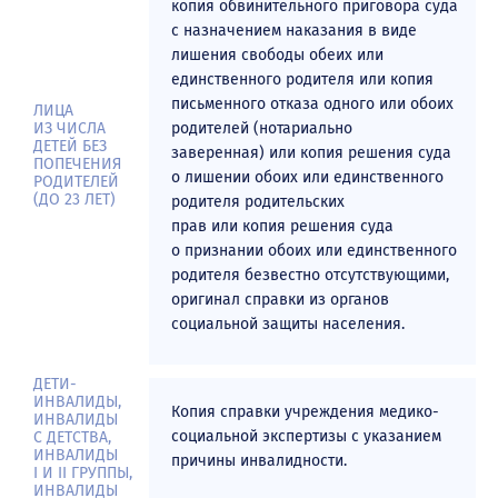
копия обвинительного приговора суда
Стоимость образовательных услуг
с назначением наказания в виде
лишения свободы обеих или
Образец договора об оказании платных образовательных
единственного родителя или копия
услуг
письменного отказа одного или обоих
ЛИЦА
Подтверждение оплаты обучения
ИЗ ЧИСЛА
родителей (нотариально
ДЕТЕЙ БЕЗ
заверенная) или копия решения суда
Отдел сопровождения платного обучения
ПОПЕЧЕНИЯ
о лишении обоих или единственного
РОДИТЕЛЕЙ
Заключение договора полностью в электронном виде
(ДО 23 ЛЕТ)
родителя родительских
прав или копия решения суда
Общежития
о признании обоих или единственного
родителя безвестно отсутствующими,
Общежития УУНиТ
оригинал справки из органов
Порядок заселения
социальной защиты населения.
Категории лиц, подлежащих к первоочередному заселению
ДЕТИ-
Бланк заявления на заселение
ИНВАЛИДЫ,
Копия справки учреждения медико-
ИНВАЛИДЫ
Контакты
социальной экспертизы с указанием
С ДЕТСТВА,
ИНВАЛИДЫ
причины инвалидности.
I И II ГРУППЫ,
Контакты
ИНВАЛИДЫ