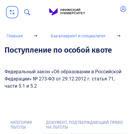
Необходимые документы
Правила приема
Минимальное количество баллов
Проходные баллы прошлых лет
Главная
Бакалавриат и специалитет
Перечень соответствия направлений/специальностей УУНиТ и
специальностей СПО
Поступление по особой квоте
Военно-учетные специальности
Необходимость прохождения медосмотра
Федеральный закон «Об образовании в Российской
Информация о дополнительных стипендиях
Федерации» № 273-ФЗ от 29.12.2012 г. статья 71,
части 5.1 и 5.2
Особенности приема
Прием по квотам
Поступление по особой квоте
Поступление по отдельной квоте
КАТЕГОРИЯ
ДОКУМЕНТ, ПОДТВЕРЖДАЮЩИЙ ПРАВО
ЛЬГОТЫ
НА ЛЬГОТЫ
Отдельная квота: формы справок (военный комиссариат,