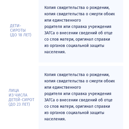
воинская часть)
Копия свидетельства о рождении,
Поступление по целевой квоте
копия свидетельства о смерти обоих
Инструкция по работе в ЛК работодателя в части организации
или единственного
целевого обучения
ДЕТИ-
родителя или справка учреждения
СИРОТЫ
ЗАГСа о внесении сведений об отце
О целевом обучении от Министерства науки и высшего
(ДО 18 ЛЕТ)
со слов матери, оригинал справки
образования РФ
из органов социальной защиты
Проект "Крылья Ростеха"
населения.
Списки
Приказы о зачислении
Копия свидетельства о рождении,
копия свидетельства о смерти обоих
Списки по поступлению
или единственного
ЛИЦА
Конкурсные списки
родителя или справка учреждения
ИЗ ЧИСЛА
ДЕТЕЙ-СИРОТ
ЗАГСа о внесении сведений об отце
Вступительные испытания
(ДО 23 ЛЕТ)
со слов матери, оригинал справки
из органов социальной защиты
Перечень вступительных испытаний
населения.
Калькулятор ЕГЭ