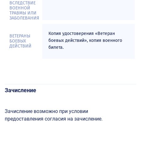
ВСЛЕДСТВИЕ
ВОЕННОЙ
ТРАВМЫ ИЛИ
Магистратура
ЗАБОЛЕВАНИЯ
Копия удостоверения «Ветеран
ВЕТЕРАНЫ
боевых действий», копия военного
БОЕВЫХ
Основная информация
ДЕЙСТВИЙ
билета.
Количество мест для приема
Сроки проведения приема
Перечень направлений
Необходимые документы
Зачисление
Правила приема
Минимальное количество баллов
Зачисление возможно при условии
Необходимость прохождения медосмотра
предоставления согласия на зачисление.
Особенности приема
Информация о поступлении на бюджетную основу в