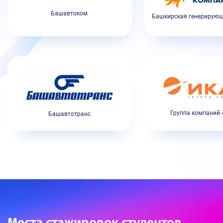
Башавтоком
Башкирская генерирую
Группа компаний 
Башавтотранс
Места стажировок студентов