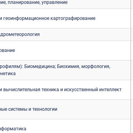
ие, планирование, управление
 и геоинформационное картографирование
идрометеорология
ование
профилям): Биомедицина; Биохимия, морфология,
енетика
 вычислительная техника и искусственный интеллект
ые системы и технологии
нформатика