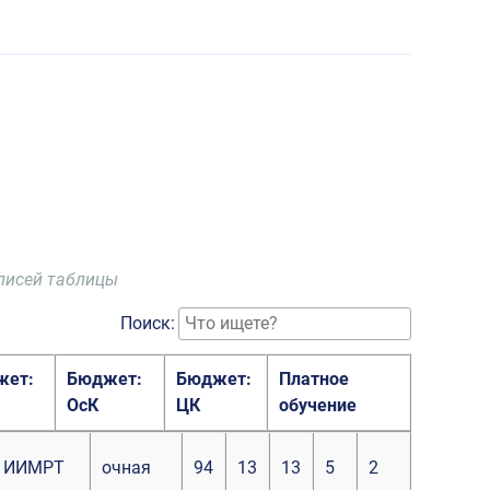
аписей таблицы
Поиск:
жет:
Бюджет:
Бюджет:
Платное
ОсК
ЦК
обучение
ИИМРТ
очная
94
13
13
5
2