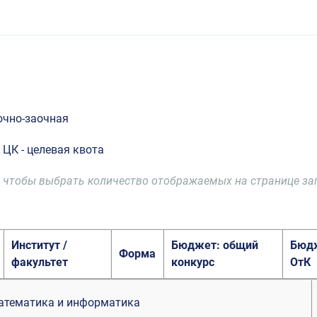
 очно-заочная
, ЦК - целевая квота
ей», чтобы выбрать количество отображаемых на странице з
Институт /
Бюджет: общий
Бюд
Форма
факультет
конкурс
ОтК
атематика и информатика