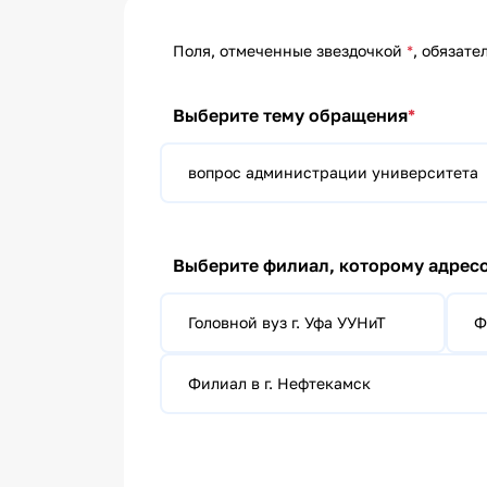
общероссийской
гражданской
идентичности
Поля, отмеченные звездочкой
*
, обязате
Профилактика
буллинга
Выберите тему обращения
*
Гармонизация
межнациональных
отношений в
молодежной среде
вопрос администрации университета
Профилактика
экстремизма в
молодежной среде
Выберите филиал, которому адрес
Головной вуз г. Уфа УУНиТ
Ф
Филиал в г. Нефтекамск