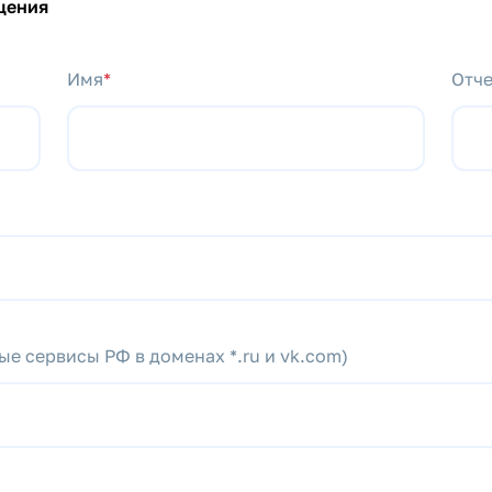
щения
Имя
*
Отче
е сервисы РФ в доменах *.ru и vk.com)