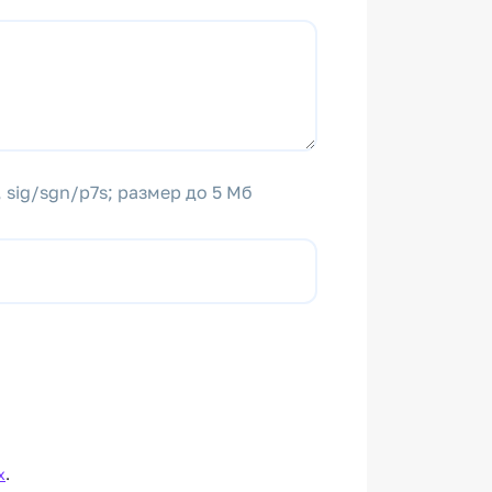
 sig/sgn/p7s; размер до 5 Мб
х
.