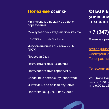
Полезные
ссылки
ФГБОУ В
универси
технолог
Министерство науки и высшего
образования
+ 7 (347
Межвузовский студенческий кампус
Контакты
Расписание
Приемная ре
Информационная система УУНиТ
rector@uust
(ИСУ)
Электронна
Правовая база
Телеграм-к
Противодействие коррупции
Телефонный
Противодействие терроризму
Сведения о доходах руководителя
ул. Заки Ва
пн-чт с 9:00 д
Инструкция по оплате обучения
пт с 9:00 до 1
Политика конфиденциальности