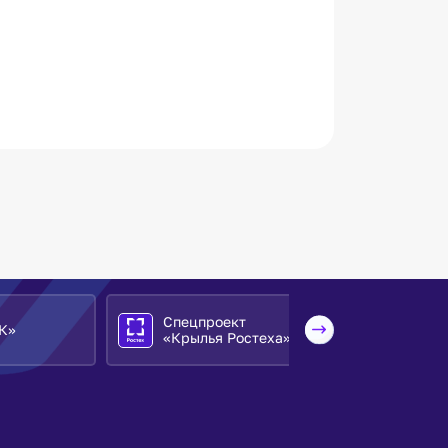
Спецпроект
НК «Роснефт
«Крылья Ростеха»