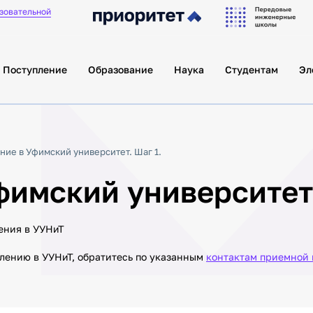
Как проверить
азовательной
подлинность
диплома?
Поступление
Образование
Наука
Студентам
Эл
ие в Уфимский университет. Шаг 1.
фимский университет
ения в УУНиТ
лению в УУНиТ, обратитесь по указанным
контактам приемной