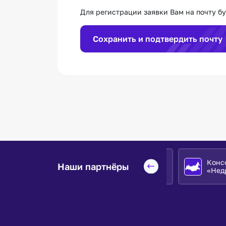
Для регистрации заявки Вам на почту б
Сохранить и подтвердить почту
Консор
Наши партнёры
О ЕЭС»
Евразийский НОЦ
«Недра»