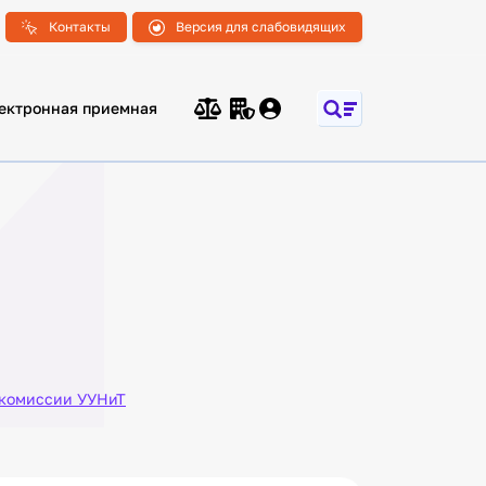
Контакты
Версия для слабовидящих
ектронная приемная
 комиссии УУНиТ