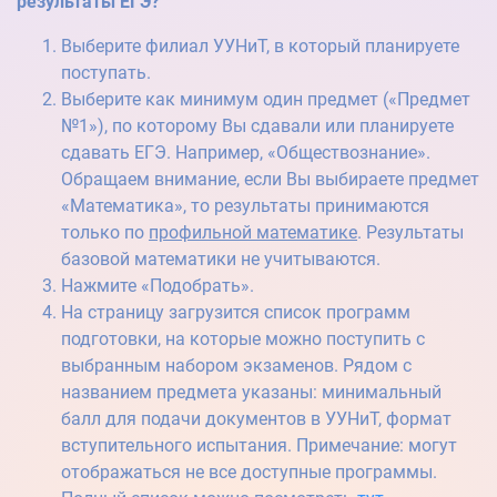
результаты ЕГЭ?
Контакты
Выберите филиал УУНиТ, в который планируете
поступать.
Контакты
Выберите как минимум один предмет («Предмет
№1»), по которому Вы сдавали или планируете
сдавать ЕГЭ. Например, «Обществознание».
Бакалавриат и специалитет
Обращаем внимание, если Вы выбираете предмет
«Математика», то результаты принимаются
только по
профильной математике
. Результаты
Основная информация
базовой математики не учитываются.
Нажмите «Подобрать».
Количество мест для приема
На страницу загрузится список программ
Сроки проведения приема
подготовки, на которые можно поступить с
выбранным набором экзаменов. Рядом с
Перечень направлений / специальностей
названием предмета указаны: минимальный
Необходимые документы
балл для подачи документов в УУНиТ, формат
Правила приема
вступительного испытания. Примечание: могут
отображаться не все доступные программы.
Минимальное количество баллов