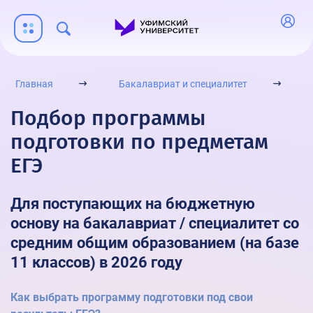
Индивидуальные достижения
Порядок учета индивидуальных достижений
Платное обучение
Стоимость образовательных услуг
Главная
Бакалавриат и специалитет
Образец договора об оказании платных образовательных
Подбор программы
услуг
подготовки по предметам
Подтверждение оплаты обучения
ЕГЭ
Отдел сопровождения платного обучения
Заключение договора полностью в электронном виде
Для поступающих на бюджетную
Общежития
основу на бакалавриат / специалитет со
средним общим образованием (на базе
Общежития УУНиТ
11 классов) в 2026 году
Порядок заселения
Категории лиц, подлежащих к первоочередному заселению
Как выбрать программу подготовки под свои
Бланк заявления на заселение