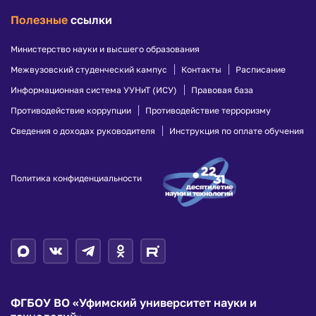
идеологии
технологического
экстремизма
Полезные
ссылки
лидерства
Переход с
Защита
платного
Проект
персональных
Министерство науки и высшего образования
«Цифровые
обучения
данных
кафедры»
на
Межвузовский студенческий кампус
Контакты
Расписание
Пожарная
бюджетное
безопасность
Единый
Информационная система УУНиТ (ИСУ)
Правовая база
место
Противодействие
инновационный
Противодействие коррупции
Противодействие терроризму
мошенничеству
Порядок
комплекс
перехода
Сведения о доходах руководителя
Инструкция по оплате обучения
Возможные
на
Информация
места
бюджетное
о комплексе
укрытий
место
работников и
ЦКП
Политика конфиденциальности
обучающихся
Объявления
«Нанотех»
на объектах в
Решения
Оборудование
УУНиТ
комиссии
Получить
о
доступ к
Сотрудникам
переходе
оборудованию
с
Карьера
Национальные
платного
и
проекты
обучения
работа
России
в УУНиТ
Контакты
ФГБОУ ВО «Уфимский университет науки и
Конкурсные
Полезные
отборы