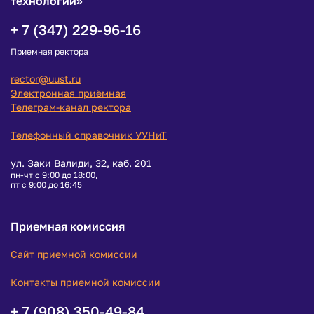
технологий»
ссылки
Конкурсные
+ 7 (347) 229-96-16
отборы (до
Онлайн-
05.03.2024)
сервисы
Приемная ректора
для
Места оказания
студентов
услуг
rector@uust.ru
преподавателям
Распределенная
и сотрудникам
Электронная приёмная
система
Телеграм-канал ректора
дистанционного
Служба
обучения
охраны
труда
Телефонный справочник УУНиТ
Личный
кабинет
Профком
работников
ул. Заки Валиди, 32, каб. 201
Расписание
пн-чт с 9:00 до 18:00,
Отдых в
Платное
пт с 9:00 до 16:45
СОЦ
обучение
«Авиатор»
Стипендии,
Телефонный
Приемная комиссия
именные
справочник
стипендии и
иные виды
Бланки
Сайт приемной комиссии
материальной
документов
поддержки
Пройти опрос о
Контакты приемной комиссии
Международная
проекте
деятельность
«Передовые
+ 7 (908) 350-49-84
инженерные