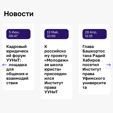
Новости
5 Июн,
13 Май,
28 Апр,
09:47
10:00
11:15
Кадровый
К
Глава
юридическ
российско
Башкортос
ий форум
му проекту
тана Радий
УУНиТ:
«Молодежн
Хабиров
площадка
ая школа
посетил
для
юриста»
Институт
общения и
присоедин
права
взаимодей
ился
Уфимского
ствия
Институт
университе
права
та
УУНиТ