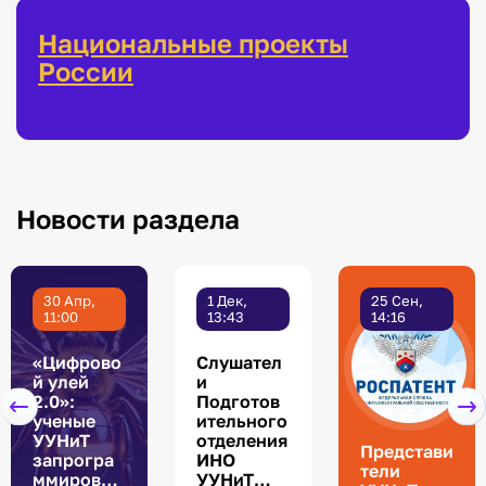
Национальные проекты
России
Новости раздела
30 Апр,
1 Дек,
25 Сен,
11:00
13:43
14:16
«Цифрово
Слушател
й улей
и
2.0»:
Подготов
ученые
ительного
УУНиТ
отделения
Представи
запрогра
ИНО
тели
ммировал
УУНиТ