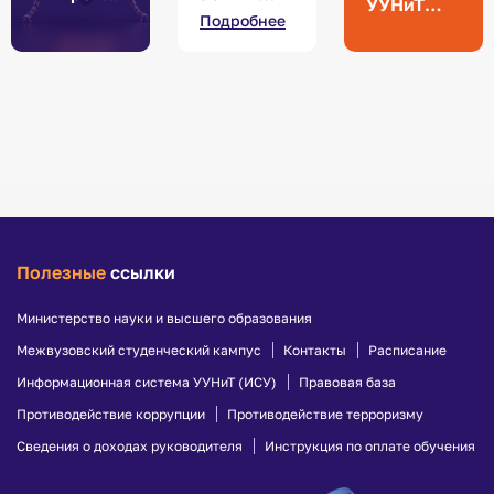
УУНиТ
и будущее
побывали
Подробнее
приняли
пасек
на
участие в
Междунар
конкурсе
одном
«Успешны
фестивале
й патент»
,
посвящен
ном
семейным
ценностя
м
Полезные
ссылки
Министерство науки и высшего образования
Межвузовский студенческий кампус
Контакты
Расписание
Информационная система УУНиТ (ИСУ)
Правовая база
Противодействие коррупции
Противодействие терроризму
Сведения о доходах руководителя
Инструкция по оплате обучения