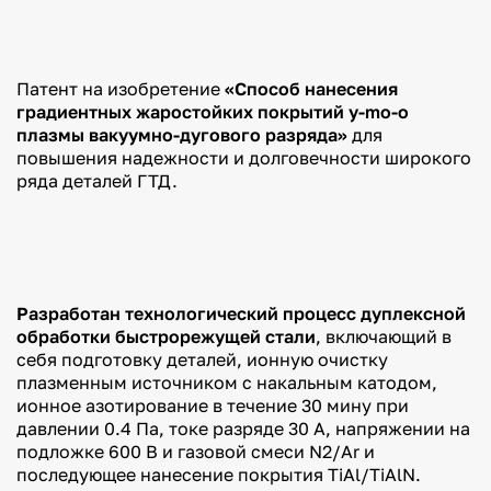
места для
электронный
приема
документооборот
(перевода)
Как
Координационный
проверить
Патент на изобретение
«Способ нанесения
центр
подлинность
градиентных жаростойких покрытий y-mo-o
диплома?
Сайт
плазмы вакуумно-дугового разряда»
для
Координационного
повышения надежности и долговечности широкого
центра
ряда деталей ГТД.
Противодействие
идеологии
терроризма в
молодежной
среде
Социокультурная
адаптация
Разработан технологический процесс дуплексной
иностранных
обработки быстрорежущей стали
, включающий в
студентов
себя подготовку деталей, ионную очистку
Связь
плазменным источником с накальным катодом,
поколений,
ионное азотирование в течение 30 мину при
духовные
ценности
давлении 0.4 Па, токе разряде 30 А, напряжении на
подложке 600 В и газовой смеси N2/Ar и
Формирование
общероссийской
последующее нанесение покрытия TiAl/TiAlN.
гражданской