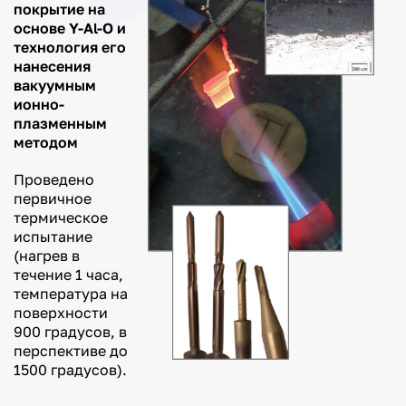
и сотрудникам
покрытие на
система
основе Y-Al-O и
дистанционного
Служба
обучения
охраны
технология его
труда
нанесения
Личный
кабинет
Профком
вакуумным
работников
ионно-
Расписание
Отдых в
плазменным
Платное
СОЦ
методом
обучение
«Авиатор»
Стипендии,
Телефонный
Проведено
именные
справочник
стипендии и
первичное
иные виды
Бланки
термическое
материальной
документов
испытание
поддержки
Пройти опрос о
(нагрев в
Международная
проекте
течение 1 часа,
деятельность
«Передовые
температура на
инженерные
Как перейти
школы» и
поверхности
в Уфимский
программе
университет
900 градусов, в
«Приоритет 2030»
из другого
перспективе до
вуза?
Личный
1500 градусов).
кабинет
Вакантные
бюджетные
Кадровый