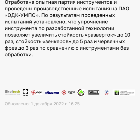
Отработана опытная партия инструментов и
идентичности
проведены производственные испытания на ПАО
Профилактика
«ОДК-УМПО». По результатам проведенных
буллинга
испытаний установлено, что упрочнение
Гармонизация
инструмента по разработанной технологии
межнациональных
позволяет увеличить стойкость «разверток» до 10
отношений в
молодежной
раз, стойкость «зенкеров» до 5 раз и червячных
среде
фрез до 3 раз по сравнению с инструментами без
Профилактика
обработки.
экстремизма
в молодежной
среде
Обновлено: 1 декабря 2022 г. 16:25