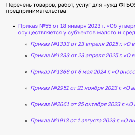
Перечень товаров, работ, услуг для нужд ФГБО
Сотрудникам
предпринимательства
Карьера и работа в УУНиТ
Приказ №55 от 18 января 2023 г. «Об утве
Конкурсные отборы
осуществляется у субъектов малого и сре
Конкурсные отборы (до
05.03.2024)
Приказ №1333 от 23 апреля 2025 г. «О
Места оказания услуг
преподавателям и
Приказ №1333 от 23 апреля 2025 г. «О
сотрудникам
Служба охраны труда
Приказ №1366 от 6 мая 2024 г. «О вне
Профком работников
Отдых в СОЦ «Авиатор»
Телефонный справочник
Приказ №2951 от 21 ноября 2023 г. «О
Бланки документов
Пройти опрос о проекте
Приказ №2661 от 25 октября 2023 г. «
«Передовые инженерные
школы» и программе
«Приоритет 2030»
Приказ №1913 от 1 августа 2023 г. «О 
Личный кабинет
Кадровый электронный