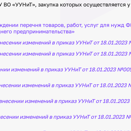
У ВО «УУНиТ», закупка которых осуществляется у
студентов
комплекс
Распределенная система
Информация о комплексе
дистанционного обучения
ЦКП «Нанотех»
Личный кабинет
рждении перечня товаров, работ, услуг для нужд 
Оборудование
днего предпринимательства»
Расписание
Получить доступ к
Платное обучение
оборудованию
 внесении изменений в приказ УУНиТ от 18.01.2023
Национальные проекты
Стипендии, именные
России
стипендии и иные виды
 внесении изменений в приказ УУНиТ от 18.01.2023
материальной поддержки
Международная
деятельность
сении изменений в приказ УУНиТ от 18.01.2023 №00
Как перейти в Уфимский
университет из другого
 внесении изменений в приказ УУНиТ от 18.01.2023
вуза?
Вакантные бюджетные
места для приема
О внесении изменений в приказ УУНиТ от 18.01.202
(перевода)
Как проверить
подлинность диплома?
внесении изменений в приказ УУНиТ от 18.01.2023 