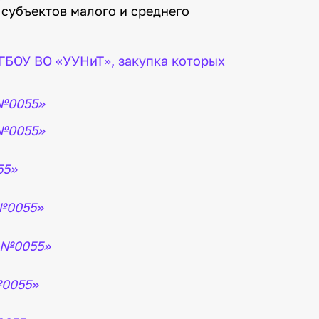
 субъектов малого и среднего
ФГБОУ ВО «УУНиТ», закупка которых
 №0055»
 №0055»
55»
 №0055»
3 №0055»
№0055»