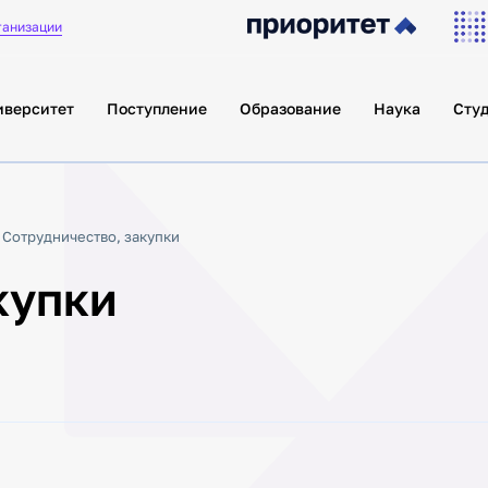
Цифровой педагогический
УУНиТ
дизайн»
ганизации
Поршневые и гибридные
Малая академия
силовые установки малой
государственного
авиации и наземного
управления
транспорта
иверситет
Поступление
Образование
Наука
Сту
Средства производства и
Переход с
технологии для
платного
авиационного
обучения на
двигателестроения
бюджетное
Разработка и внедрение
место
инновационных
технологий и
Сотрудничество, закупки
Порядок перехода на
оборудования для
бюджетное место
контроля добычи,
купки
транспортировки
Объявления
углеводородов и экологии
Решения комиссии о
недр
переходе с платного
Офис технологического
обучения
лидерства
Контакты
Проект «Цифровые
кафедры»
Полезные
ссылки
Единый
инновационный
Онлайн-сервисы для