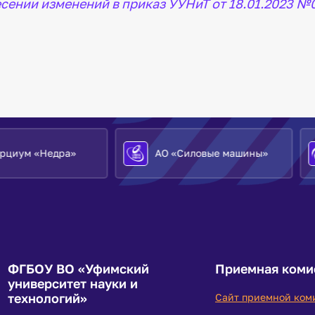
несении изменений в приказ УУНиТ от 18.01.2023 №
»
АО «Силовые машины»
АО «ОДК»
ФГБОУ ВО «Уфимский
Приемная коми
университет науки и
технологий»
Сайт приемной ком