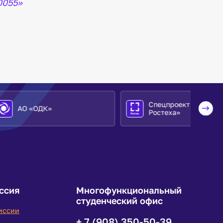
0055»
Спецпроект «Крылья
Ростеха»
ссия
Многофункциональный
студенческий офис
иссии
+ 7 (908) 350-50-39