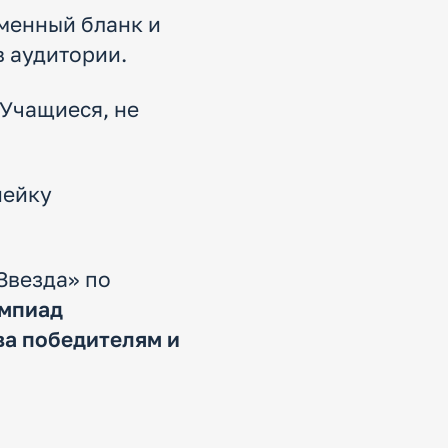
рменный бланк и
в аудитории.
 Учащиеся, не
нейку
Звезда» по
импиад
ва победителям и