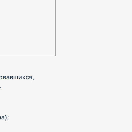
ровавшихся,
.
а);