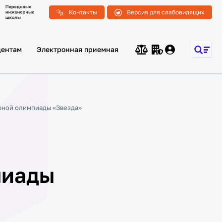
Контакты
Версия для слабовидящих
дентам
Электронная приемная
рной олимпиады «Звезда»
пиады