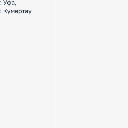
г. Уфа,
г. Кумертау