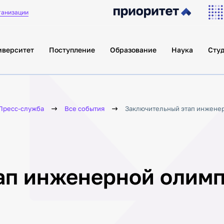
ганизации
иверситет
Поступление
Образование
Наука
Сту
Пресс-служба
Все события
Заключительный этап инжене
ап инженерной олим