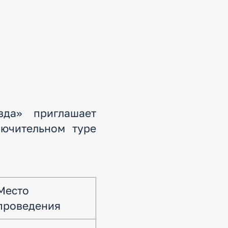
зда» приглашает
лючительном туре
Место
проведения