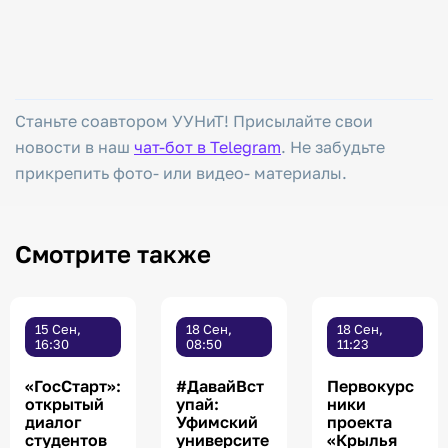
Станьте соавтором УУНиТ! Присылайте свои
новости в наш
чат-бот в Telegram
. Не забудьте
прикрепить фото- или видео- материалы.
Смотрите также
15 Сен,
18 Сен,
18 Сен,
16:30
08:50
11:23
«ГосСтарт»:
#ДавайВст
Первокурс
открытый
упай:
ники
диалог
Уфимский
проекта
студентов
университе
«Крылья