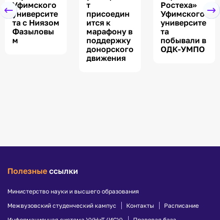
Уфимского
т
Ростеха»
университе
присоедин
Уфимского
та с Ниязом
ится к
университе
Фазыловы
марафону в
та
м
поддержку
побывали в
донорского
ОДК-УМПО
движения
Полезные
ссылки
Министерство науки и высшего образования
Межвузовский студенческий кампус
Контакты
Расписание
Информационная система УУНиТ (ИСУ)
Правовая база