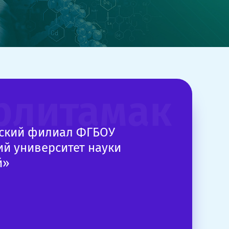
рлитамак
кский филиал ФГБОУ
й университет науки
й»