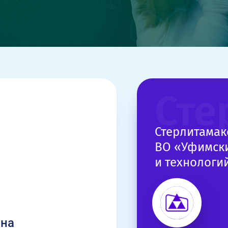
Сте
Стерлитама
ВО «Уфимски
и технологи
ина