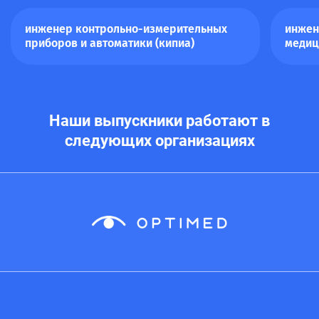
инженер контрольно-измерительных
инжен
приборов и автоматики (кипиа)
медиц
Наши выпускники работают в
следующих организациях