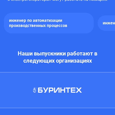
инженер по автоматизации
инжен
производственных процессов
Наши выпускники работают в
следующих организациях