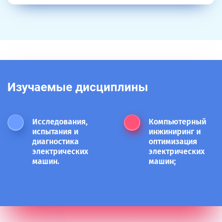
Изучаемые дисциплины
Исследования,
Компьютерный
испытания и
инжиниринг и
диагностика
оптимизация
электрических
электрических
машин.
машин;