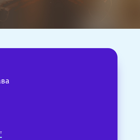
ава
т