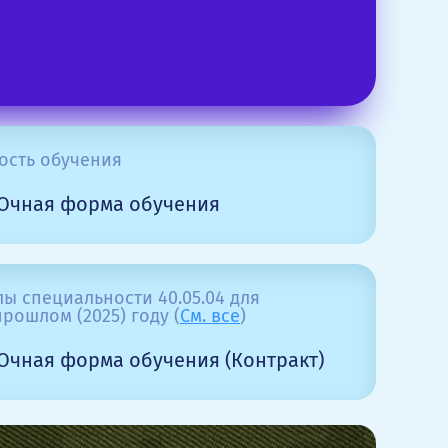
ость обучения
Очная форма обучения
ы специальности 40.05.04 для
рошлом (2025) году (
См. все
)
Очная форма обучения (Контракт)