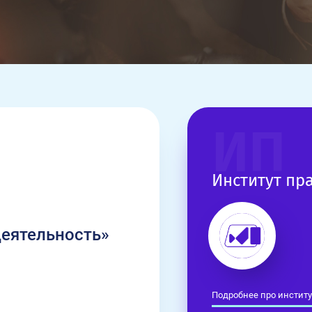
ИП
Институт пр
деятельность»
Подробнее про институ