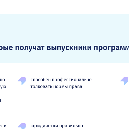
орые получат выпускники програм
нно
способен профессионально
ную
толковать нормы права
и
ы и
юридически правильно