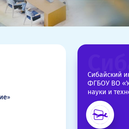
Сиб
Сибайский и
ФГБОУ ВО «У
науки и тех
ие»