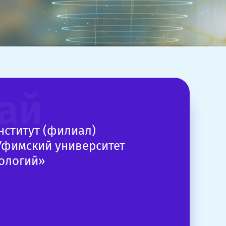
ай
нститут (филиал)
фимский университет
нологий»