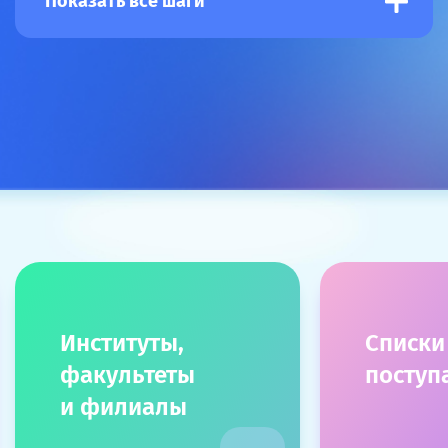
Показать все шаги
Институты,
Списки
факультеты
посту
и филиалы