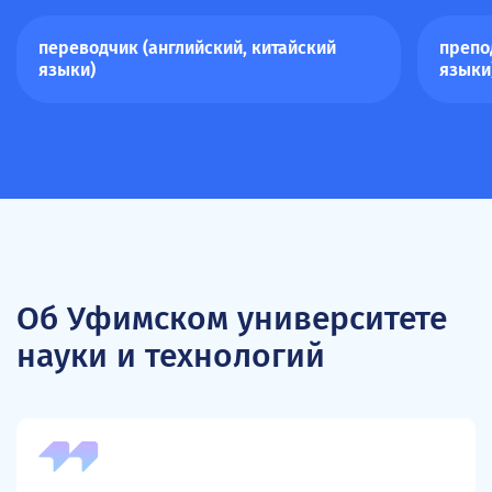
переводчик (английский, китайский
препо
языки)
языки
Об Уфимском университете
науки и технологий