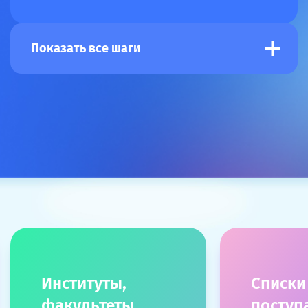
Показать все шаги
Институты,
Списки
факультеты
посту