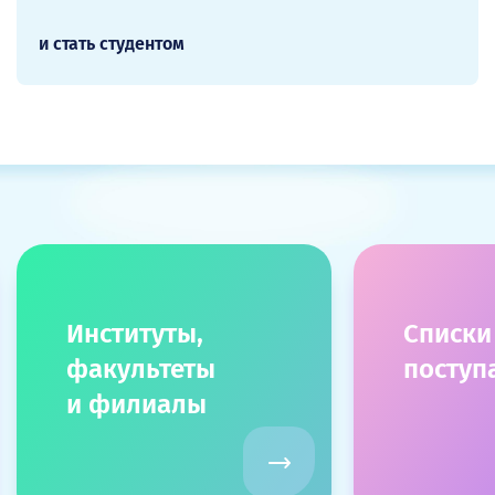
и стать студентом
Институты,
Списки
факультеты
посту
и филиалы