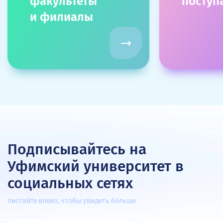
факультеты
посту
и филиалы
Подписывайтесь на
Уфимский университет
в
социальных сетях
листайте влево, чтобы увидеть больше