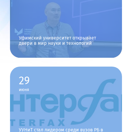
Порядок учета индивидуальных достижений
Особые права при приеме на обучение (Перечневые
олимпиады)
Особые права при приеме на обучение (Всероссийская
олимпиада школьников)
Уфимский университет открывает
двери в мир науки и технологий
Платное обучение
Стоимость образовательных услуг
Образец договора об оказании платных образовательных
услуг
29
Подтверждение оплаты обучения
июня
Отдел сопровождения платного обучения
Заключение договора полностью в электронном виде
Общежития
Общежития УУНиТ
УУНиТ стал лидером среди вузов РБ в