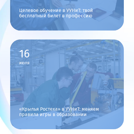
Особенности приема
Целевое обучение в УУНиТ: твой
Прием по квотам
бесплатный билет в профессию
Поступление по особой квоте
Поступление по отдельной квоте
Отдельная квота: формы справок (военный комиссариат,
16
воинская часть)
Поступление по целевой квоте
июля
Инструкция по работе в ЛК работодателя в части организации
целевого обучения
О целевом обучении от Министерства науки и высшего
образования РФ
Проект "Крылья Ростеха"
«Крылья Ростеха» в УУНиТ: меняем
Списки
правила игры в образовании
Приказы о зачислении
Списки по поступлению