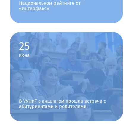
Порядок заселения
Национальном рейтинге от
«Интерфакс»
Категории лиц, подлежащих к первоочередному заселению
Бланк заявления на заселение
Контакты
25
Контакты
июня
Магистратура
Основная информация
Количество мест для приема
В УУНиТ с аншлагом прошла встреча с
абитуриентами и родителями
Сроки проведения приема
Перечень направлений
Необходимые документы