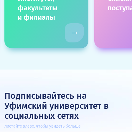
факультеты
посту
и филиалы
Подписывайтесь на
Уфимский университет
в
социальных сетях
листайте влево, чтобы увидеть больше