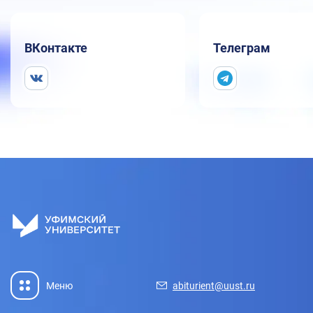
ВКонтакте
Телеграм
Меню
abiturient@uust.ru