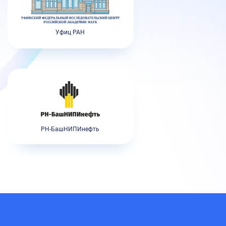
Уфиц РАН
РН-БашНИПИнефть