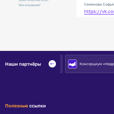
Семенова Софья
"Восхождение"
https://vk.
Наши партнёры
Евразийский НОЦ
Консорциум «Недра»
Полезные
ссылки