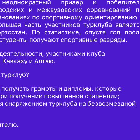
б неоднократный призер и победител
ородских и межвузовских соревнований п
евнованиях по спортивному ориентированию 
ольшая часть участников турклуба являетс
тостан. По статистике, спустя год посл
 студенты получают спортивные разряды.
деятельности, участниками клуба
 Кавказу и Алтаю.
 турклуб?
 получать грамоты и дипломы, которые
при получении повышенной стипендии;
ся снаряжением турклуба на безвозмездной
ителю.