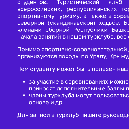
студентов. Туристический клу
Сайт Координационного
всероссийских, республиканских г
центра
спортивному туризму, а также в сор
Противодействие
северной (скандинавской) ходьбе. Б
идеологии терроризма в
молодежной среде
членами сборной Республики Башкор
Социокультурная
начала занятий в нашем турклубе, все
адаптация иностранных
студентов
Помимо спортивно-соревновательной 
Связь поколений,
организуются походы по Уралу, Крыму,
духовные ценности
Формирование
общероссийской
Чем студенту может быть полезен наш
гражданской
идентичности
за участие в соревнованиях можно
Профилактика буллинга
приносят дополнительные баллы 
Гармонизация
члены турклуба могут пользовать
межнациональных
отношений в молодежной
основе и др.
среде
Профилактика
Для записи в турклуб пишите руковод
экстремизма в
молодежной среде