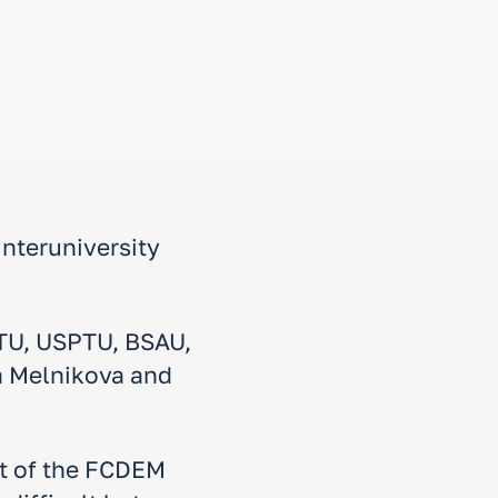
interuniversity
ATU, USPTU, BSAU,
a Melnikova and
nt of the FCDEM