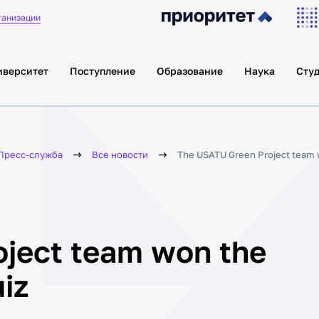
Как проверить
ганизации
подлинность диплома?
иверситет
Поступление
Образование
Наука
Сту
Пресс-служба
Все новости
The USATU Green Project team w
ject team won the
iz