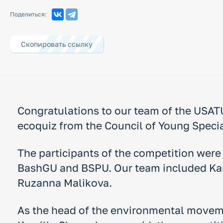
Профилактика буллинга
Поделиться:
Гармонизация
межнациональных
отношений в молодежной
среде
Скопировать ссылку
Профилактика
экстремизма в
молодежной среде
Congratulations to our team of the USATU 
ecoquiz from the Council of Young Speci
The participants of the competition were
BashGU and BSPU. Our team included Ka
Ruzanna Malikova.
As the head of the environmental moveme