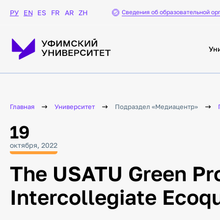
школы» и программе
«Приоритет 2030»
Сведения об образовательной ор
РУ
EN
ES
FR
AR
ZH
Личный кабинет
Кадровый электронный
документооборот
Ун
Координационный
центр
Сайт Координационного
центра
Главная
Университет
Подраздел «Медиацентр»
Противодействие
идеологии терроризма в
19
молодежной среде
Социокультурная
октября, 2022
адаптация иностранных
студентов
The USATU Green Pro
Связь поколений,
духовные ценности
Формирование
Intercollegiate Ecoqu
общероссийской
гражданской
идентичности