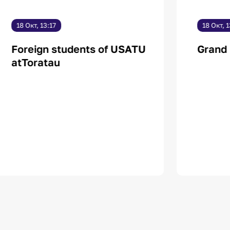
8 Окт, 13:17
18 Окт, 13:44
oreign students of USATU
Grand Prix
tToratau