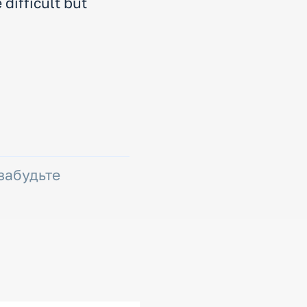
difficult but
 забудьте