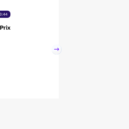
19 Окт, 13:44
The semi-final of t
competition "UMNI
held at the USATU