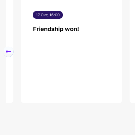
17 Окт, 16:00
1
Friendship won!
F
a