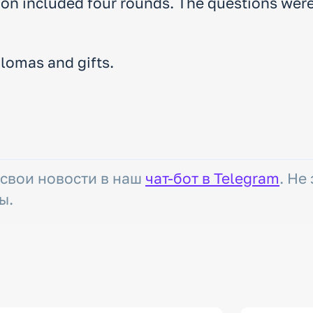
on included four rounds. The questions were 
plomas and gifts.
 свои новости в наш
чат-бот в Telegram
. Не
ы.