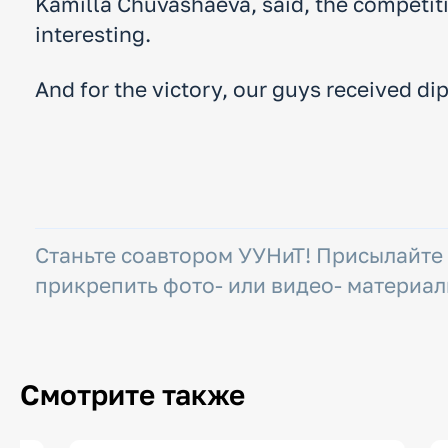
Kamilla Chuvashaeva, said, the competiti
interesting.
And for the victory, our guys received di
Станьте соавтором УУНиТ! Присылайте
прикрепить фото- или видео- материал
Смотрите также