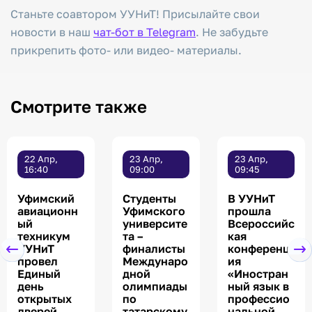
Станьте соавтором УУНиТ! Присылайте свои
новости в наш
чат-бот в Telegram
. Не забудьте
прикрепить фото- или видео- материалы.
Смотрите также
22 Апр,
23 Апр,
23 Апр,
16:40
09:00
09:45
Уфимский
Студенты
В УУНиТ
авиационн
Уфимского
прошла
ый
университе
Всероссийс
техникум
та –
кая
УУНиТ
финалисты
конференц
провел
Междунаро
ия
Единый
дной
«Иностран
день
олимпиады
ный язык в
открытых
по
профессио
дверей
татарскому
нальной