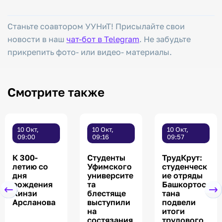
Станьте соавтором УУНиТ! Присылайте свои
новости в наш
чат-бот в Telegram
. Не забудьте
прикрепить фото- или видео- материалы.
Смотрите также
10 Окт,
10 Окт,
10 Окт,
09:00
09:16
09:57
К 300-
Студенты
ТрудКрут:
летию со
Уфимского
студенческ
дня
университе
ие отряды
рождения
та
Башкортос
Кинзи
блестяще
тана
Арсланова
выступили
подвели
на
итоги
состязания
трудового