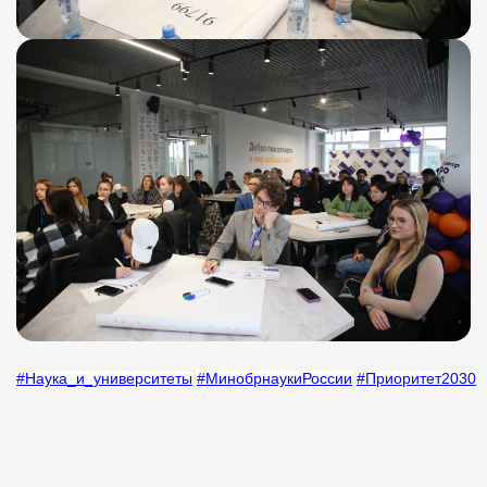
#Наука_и_университеты
#МинобрнаукиРоссии
#Приоритет2030