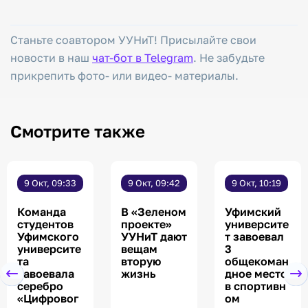
Станьте соавтором УУНиТ! Присылайте свои
новости в наш
чат-бот в Telegram
. Не забудьте
прикрепить фото- или видео- материалы.
Смотрите также
9 Окт, 09:33
9 Окт, 09:42
9 Окт, 10:19
Команда
В «Зеленом
Уфимский
студентов
проекте»
университе
Уфимского
УУНиТ дают
т завоевал
университе
вещам
3
та
вторую
общекоман
завоевала
жизнь
дное место
серебро
в спортивн
«Цифровог
ом