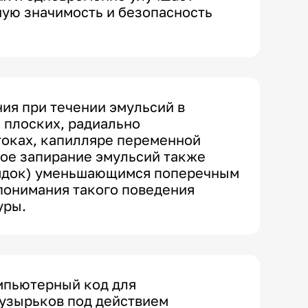
ную значимость и безопасность
ия при течении эмульсий в
 плоских, радиально
оках, капилляре переменной
ое запирание эмульсий также
рядок) уменьшающимся поперечным
 понимания такого поведения
уры.
мпьютерный код для
узырьков под действием