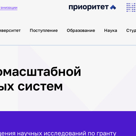
ганизации
иверситет
Поступление
Образование
Наука
Сту
номасштабной
ых систем
дения научных исследований по гранту