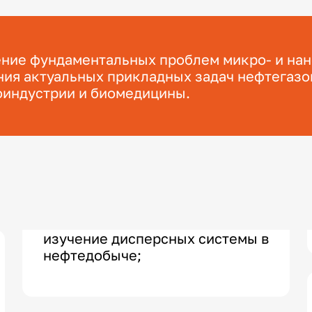
ние фундаментальных проблем микро- и на
ия актуальных прикладных задач нефтегаз
индустрии и биомедицины.
изучение дисперсных системы в
нефтедобыче;