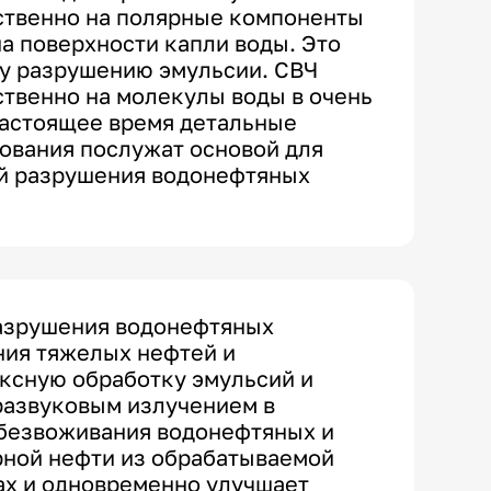
ственно на полярные компоненты
а поверхности капли воды. Это
му разрушению эмульсии. СВЧ
твенно на молекулы воды в очень
настоящее время детальные
ования послужат основой для
ий разрушения водонефтяных
азрушения водонефтяных
ния тяжелых нефтей и
ксную обработку эмульсий и
развуковым излучением в
обезвоживания водонефтяных и
рной нефти из обрабатываемой
ах и одновременно улучшает