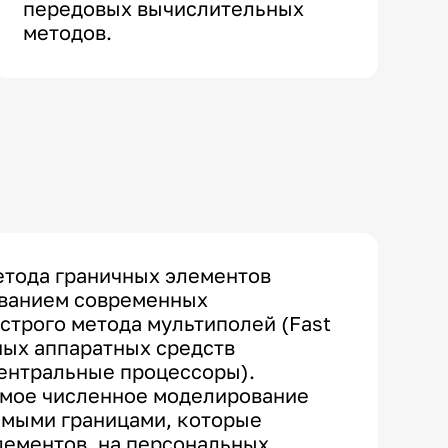
передовых вычислительных
методов.
етода граничных элементов
ованием современных
строго метода мультиполей (Fast
ных аппаратных средств
ентральные процессоры).
ямое численное моделирование
емыми границами, которые
ементов, на персональных