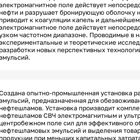
электромагнитное поле действует непосред
нефти и разрушает бронирующую оболочку н
приводит к коагуляции капель и дальнейше
электромагнитное поле действует непосредс
узком частотном диапазоне. Проводимые в 
экспериментальные и теоретические исслед
разработки новых перспективных технолог
эмульсий.
Создана опытно-промышленная установка р
эмульсий, предназначенная для обезвожива
нефтешламов. Установка производит компле
нефтешламов СВЧ электромагнитным и ульт
центробежном поле сил для эффективного 
нефтешламовых эмульсий и выделения това
продукции при меньших капитальных затрат