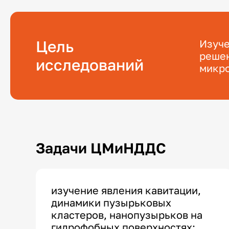
Цель
Изуче
решен
исследований
микро
Задачи ЦМиНДДС
изучение явления кавитации,
динамики пузырьковых
кластеров, нанопузырьков на
гидрофобных поверхностях;