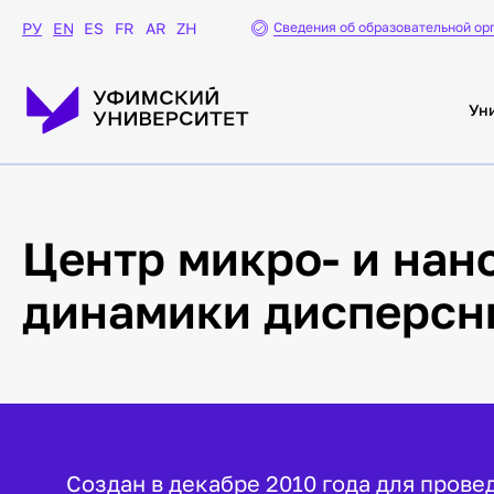
Сведения об образовательной ор
РУ
EN
ES
FR
AR
ZH
Ун
Центр микро- и на
динамики дисперсн
Создан в декабре 2010 года для прове