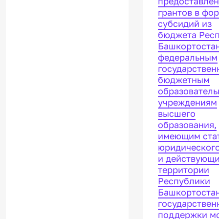
предоставле
предоставле
грантов в фо
грантов в фо
субсидий из
субсидий из
бюджета Рес
бюджета Рес
Башкортоста
Башкортоста
федеральным
федеральным
государстве
государстве
бюджетным
бюджетным
образовател
образовател
учреждениям
учреждениям
высшего
высшего
образования,
образования,
имеющим ста
имеющих ста
юридического
юридического
и действующи
и действующи
территории
территории
Республики
Республики
Башкортостан
Башкортостан
государствен
государствен
поддержки м
поддержки м