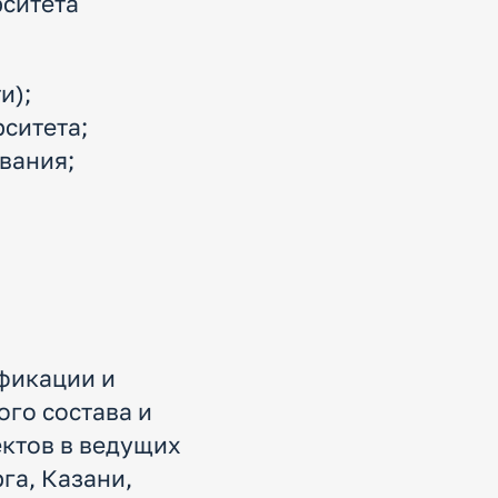
рситета
и);
ситета;
вания;
фикации и
го состава и
ектов в ведущих
га, Казани,