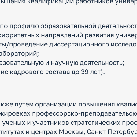
повышения квалификации работников униве
по профилю образовательной деятельност
риоритетных направлений развития универ
ты/проведение диссертационного исследо
абораторий;
азовательную и научную деятельность;
е кадрового состава до 39 лет).
акже путем организации повышения квали
ажировках профессорско-преподавательско
х ученых и участников стратегических про
титутах и центрах Москвы, Санкт-Петербур