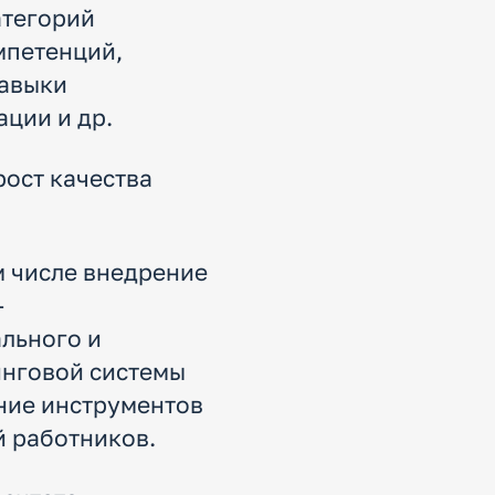
атегорий
мпетенций,
навыки
ции и др.
ост качества
м числе внедрение
-
ального и
инговой системы
ние инструментов
 работников.