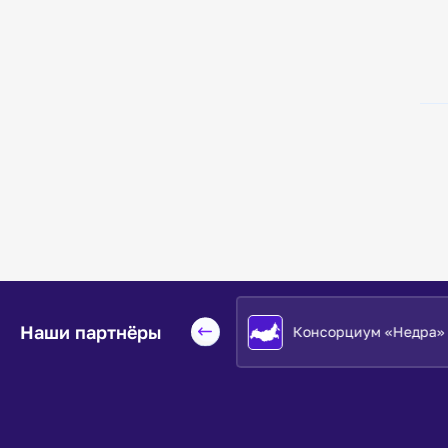
Наши партнёры
Евразийский НОЦ
Консорциум «Недра»