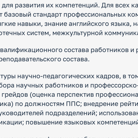
для развития их компетенций. Для всех к
т базовый стандарт профессиональных ко
гкие навыки, знание английского языка, 
течных систем, межкультурной коммуника
алификационного состава работников и р
реподавательского состава.
уры научно-педагогических кадров, в то
бора научных работников и профессорско
ы грейдов (оценка перспектив профессион
ника) по должностям ППС; внедрение рейт
уководителей подразделений; использова
кации; повышение языковых компетенций