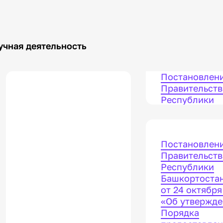
учная деятельность
Постановлен
Правительств
Республики
Башкортоста
от 10 июля 202
внесении изм
Постановлен
в постановле
Правительств
Правительств
Республики
Республики
Башкортоста
Башкортостан
от 24 октября 
24.10.2022 №
«Об утвержд
«Об утвержд
Порядка
Порядка