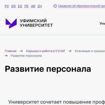
Сведения об образовательной ор
РУ
EN
ES
FR
AR
ZH
Ун
Главная
Карьера и работа в УУНиТ
Ключевые и приори
Развитие персонала
Развитие персонала
Университет сочетает повышение проф