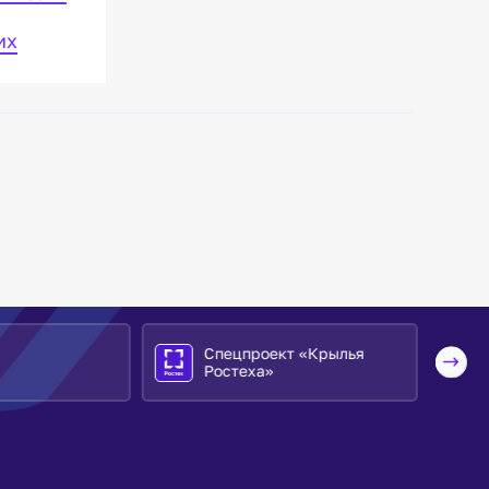
их
их
Спецпроект «Крылья
Ростеха»