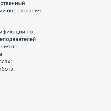
рственный
ции образования
лификации по
реподавателей
ния по
а
ссах;
абота;