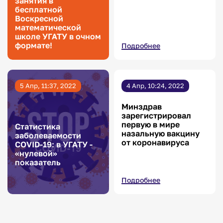
занятия в
бесплатной
Воскресной
математической
школе УГАТУ в очном
формате!
Подробнее
5 Апр, 11:37, 2022
4 Апр, 10:24, 2022
Минздрав
зарегистрировал
первую в мире
Статистика
назальную вакцину
заболеваемости
от коронавируса
COVID-19: в УГАТУ -
«нулевой»
показатель
Подробнее