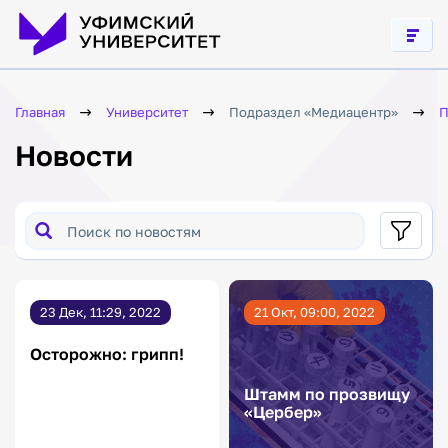
Социокультурная
адаптация
иностранных
студентов
Связь
поколений,
духовные
Главная
Университет
Подраздел «Медиацентр»
П
ценности
Новости
Формирование
общероссийской
гражданской
идентичности
Профилактика
буллинга
Гармонизация
межнациональных
отношений в
23 Дек, 11:29, 2022
21 Окт, 09:00, 2022
молодежной
среде
Осторожно: грипп!
Профилактика
экстремизма
в молодежной
Штамм по прозвищу
среде
«Цербер»