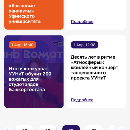
«Языковые
каникулы»
Уфимского
университета
Подробнее
1 Апр, 16:40
1 Апр, 12:38
Десять лет в ритме
«Атмосферы»:
юбилейный концерт
Итоги конкурса:
танцевального
УУНиТ обучит 200
проекта УУНиТ
вожатых для
студотрядов
Башкортостана
Подробнее