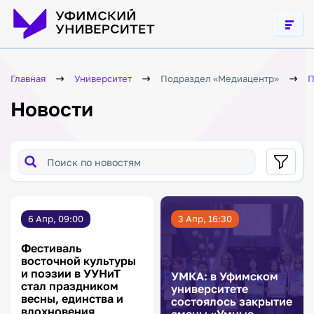
Социокультурная
адаптация
иностранных
студентов
Связь
поколений,
Главная
Университет
Подраздел «Медиацентр»
П
духовные
ценности
Новости
Формирование
общероссийской
гражданской
идентичности
Профилактика
буллинга
Гармонизация
межнациональных
6 Апр, 09:00
3 Апр, 16:30
отношений в
молодежной
среде
Фестиваль
восточной культуры
Профилактика
и поэзии в УУНиТ
экстремизма
УМКА: в Уфимском
стал праздником
в молодежной
университете
среде
весны, единства и
состоялось закрытие
вдохновения