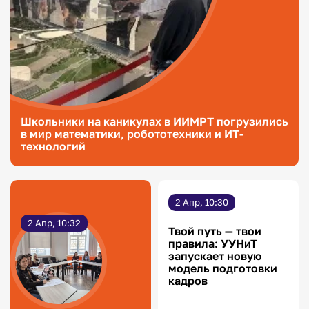
Школьники на каникулах в ИИМРТ погрузились
в мир математики, робототехники и ИТ-
технологий
2 Апр, 10:30
2 Апр, 10:32
Твой путь — твои
правила: УУНиТ
запускает новую
модель подготовки
кадров