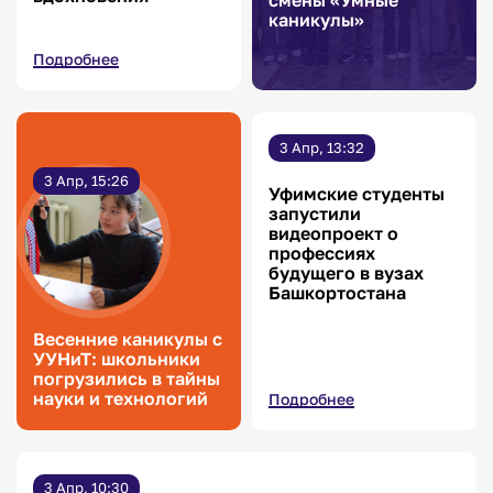
смены «Умные
каникулы»
Подробнее
3 Апр, 13:32
3 Апр, 15:26
Уфимские студенты
запустили
видеопроект о
профессиях
будущего в вузах
Башкортостана
Весенние каникулы с
УУНиТ: школьники
погрузились в тайны
науки и технологий
Подробнее
3 Апр, 10:30