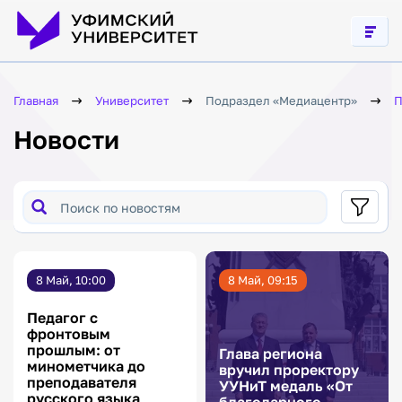
Социокультурная
адаптация
иностранных
студентов
Связь
поколений,
духовные
Главная
Университет
Подраздел «Медиацентр»
П
ценности
Новости
Формирование
общероссийской
гражданской
идентичности
Профилактика
буллинга
Гармонизация
межнациональных
отношений в
8 Май, 10:00
8 Май, 09:15
молодежной
среде
Педагог с
Профилактика
фронтовым
экстремизма
в молодежной
прошлым: от
Глава региона
среде
минометчика до
вручил проректору
преподавателя
УУНиТ медаль «От
русского языка