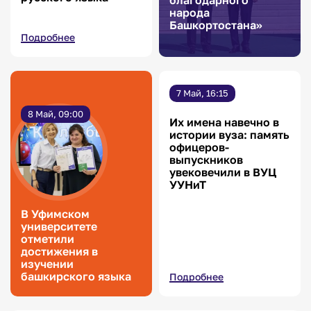
благодарного
народа
Башкортостана»
Подробнее
7 Май, 16:15
8 Май, 09:00
Их имена навечно в
истории вуза: память
офицеров-
выпускников
увековечили в ВУЦ
УУНиТ
В Уфимском
университете
отметили
достижения в
изучении
башкирского языка
Подробнее