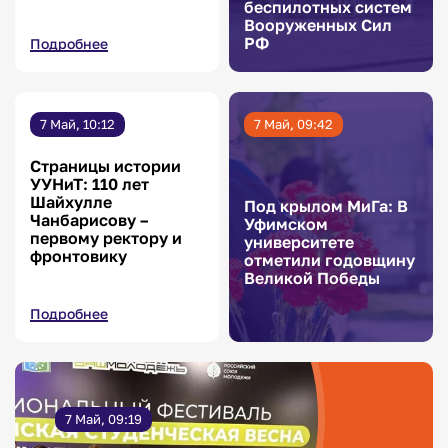
беспилотных систем
Вооруженных Сил
РФ
Подробнее
7 Май, 10:12
7 Май, 09:42
Страницы истории
УУНиТ: 110 лет
Шайхулле
Под крылом МиГа: В
Чанбарисову –
Уфимском
первому ректору и
университете
фронтовику
отметили годовщину
Великой Победы
Подробнее
7 Май, 09:19