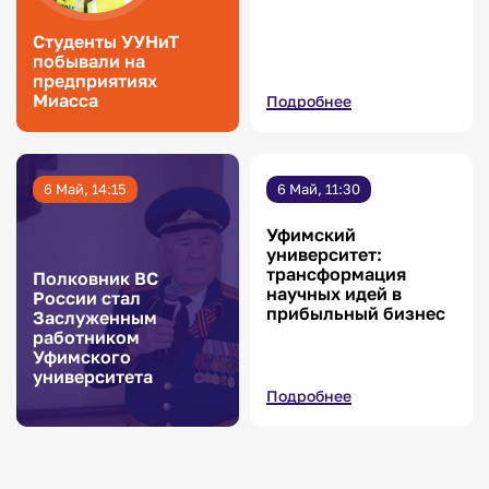
Студенты УУНиТ
побывали на
предприятиях
Миасса
Подробнее
6 Май, 14:15
6 Май, 11:30
Уфимский
университет:
трансформация
Полковник ВС
научных идей в
России стал
прибыльный бизнес
Заслуженным
работником
Уфимского
университета
Подробнее