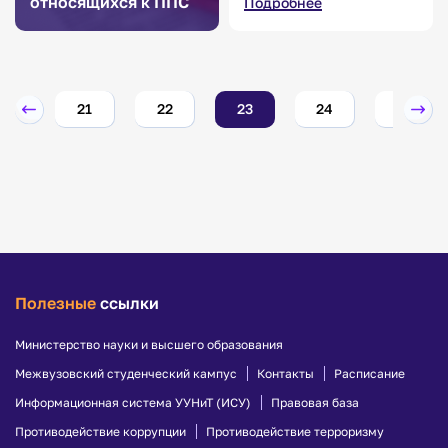
относящихся к ППС
Подробнее
20
21
22
23
24
25
Полезные
ссылки
Министерство науки и высшего образования
Межвузовский студенческий кампус
Контакты
Расписание
Информационная система УУНиТ (ИСУ)
Правовая база
Противодействие коррупции
Противодействие терроризму