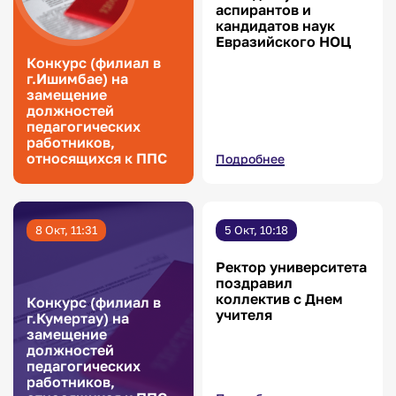
аспирантов и
кандидатов наук
Евразийского НОЦ
Конкурс (филиал в
г.Ишимбае) на
замещение
должностей
педагогических
работников,
относящихся к ППС
Подробнее
8 Окт, 11:31
5 Окт, 10:18
Ректор университета
поздравил
коллектив с Днем
Конкурс (филиал в
учителя
г.Кумертау) на
замещение
должностей
педагогических
работников,