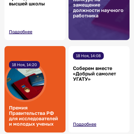
высшей школы
замещение
должности научного
работника
Подробнее
18 Ноя, 14:08
18 Ноя, 14:20
Соберем вместе
«Добрый самолет
УГАТУ»
Премия
Правительства РФ
для исследователей
и молодых ученых
Подробнее