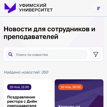
духовные
ценности
Формирование
общероссийской
гражданской
идентичности
Новости для сотрудников и
Профилактика
буллинга
преподавателей
Гармонизация
межнациональных
отношений в
молодежной
среде
Профилактика
экстремизма
в молодежной
Найдено новостей: 350
среде
19 Ноя, 11:09
18 Ноя, 18:00
Поздравление
ректора с Днём
преподавателя
Конкурс на