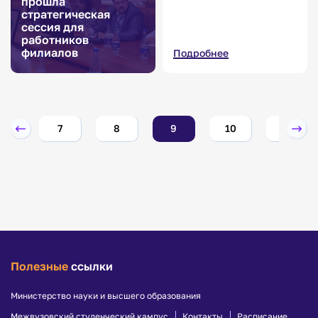
прошла
стратегическая
сессия для
работников
филиалов
Подробнее
6
7
8
9
10
11
Полезные
ссылки
Министерство науки и высшего образования
Межвузовский студенческий кампус
Контакты
Расписание