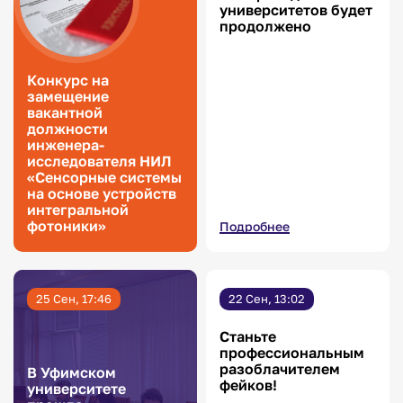
университетов будет
продолжено
Конкурс на
замещение
вакантной
должности
инженера-
исследователя НИЛ
«Сенсорные системы
на основе устройств
интегральной
фотоники»
Подробнее
25 Сен, 17:46
22 Сен, 13:02
Станьте
профессиональным
разоблачителем
В Уфимском
фейков!
университете